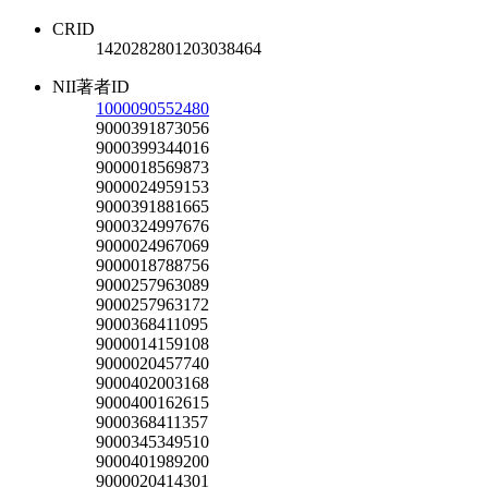
CRID
1420282801203038464
NII著者ID
1000090552480
9000391873056
9000399344016
9000018569873
9000024959153
9000391881665
9000324997676
9000024967069
9000018788756
9000257963089
9000257963172
9000368411095
9000014159108
9000020457740
9000402003168
9000400162615
9000368411357
9000345349510
9000401989200
9000020414301