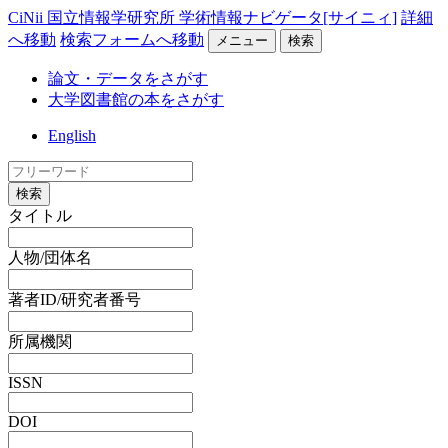
CiNii 国立情報学研究所 学術情報ナビゲータ[サイニィ]
詳細
へ移動
検索フォームへ移動
メニュー
検索
論文・データをさがす
大学図書館の本をさがす
English
検索
タイトル
人物/団体名
著者ID/研究者番号
所属機関
ISSN
DOI