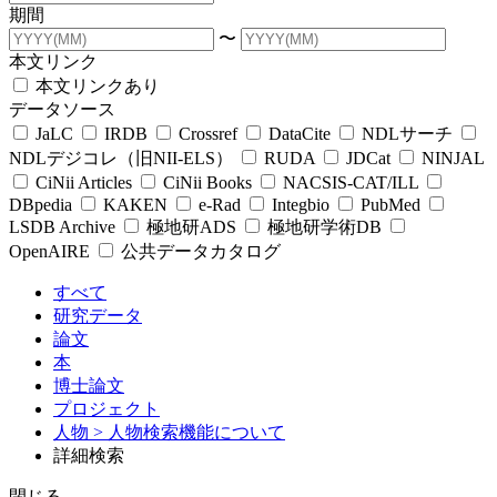
期間
〜
本文リンク
本文リンクあり
データソース
JaLC
IRDB
Crossref
DataCite
NDLサーチ
NDLデジコレ（旧NII-ELS）
RUDA
JDCat
NINJAL
CiNii Articles
CiNii Books
NACSIS-CAT/ILL
DBpedia
KAKEN
e-Rad
Integbio
PubMed
LSDB Archive
極地研ADS
極地研学術DB
OpenAIRE
公共データカタログ
すべて
研究データ
論文
本
博士論文
プロジェクト
人物
> 人物検索機能について
詳細検索
閉じる