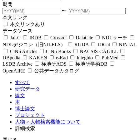
期間
〜
本文リンク
本文リンクあり
データソース
JaLC
IRDB
Crossref
DataCite
NDLサーチ
NDLデジコレ（旧NII-ELS）
RUDA
JDCat
NINJAL
CiNii Articles
CiNii Books
NACSIS-CAT/ILL
DBpedia
KAKEN
e-Rad
Integbio
PubMed
LSDB Archive
極地研ADS
極地研学術DB
OpenAIRE
公共データカタログ
すべて
研究データ
論文
本
博士論文
プロジェクト
人物
> 人物検索機能について
詳細検索
閉じる