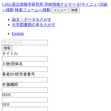
CiNii 国立情報学研究所 学術情報ナビゲータ[サイニィ]
詳細
へ移動
検索フォームへ移動
メニュー
検索
論文・データをさがす
大学図書館の本をさがす
English
検索
タイトル
人物/団体名
著者ID/研究者番号
所属機関
ISSN
DOI