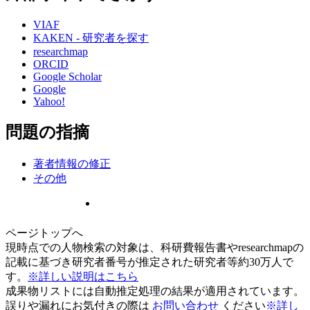
VIAF
KAKEN - 研究者を探す
researchmap
ORCID
Google Scholar
Google
Yahoo!
問題の指摘
著者情報の修正
その他
ページトップへ
現時点での人物検索の対象は、科研費報告書やresearchmapの
記載に基づき研究者番号が推定された研究者等約30万人で
す。
※詳しい説明はこちら
成果物リストには自動推定処理の結果が適用されています。
誤りや漏れにお気付きの際は
お問い合わせ
ください
※詳し