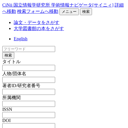
CiNii 国立情報学研究所 学術情報ナビゲータ[サイニィ]
詳細
へ移動
検索フォームへ移動
メニュー
検索
論文・データをさがす
大学図書館の本をさがす
English
検索
タイトル
人物/団体名
著者ID/研究者番号
所属機関
ISSN
DOI