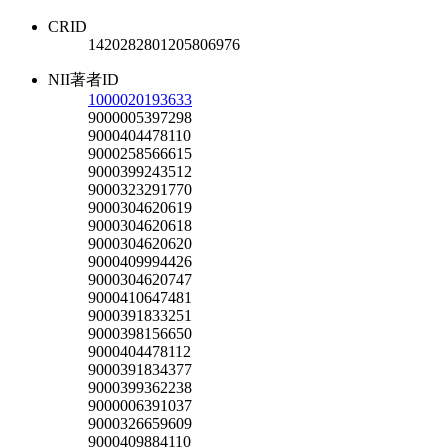
CRID
1420282801205806976
NII著者ID
1000020193633
9000005397298
9000404478110
9000258566615
9000399243512
9000323291770
9000304620619
9000304620618
9000304620620
9000409994426
9000304620747
9000410647481
9000391833251
9000398156650
9000404478112
9000391834377
9000399362238
9000006391037
9000326659609
9000409884110