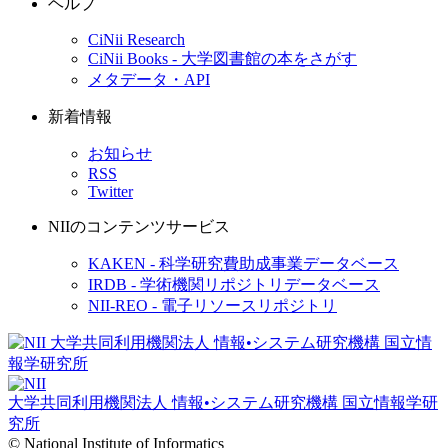
ヘルプ
CiNii Research
CiNii Books - 大学図書館の本をさがす
メタデータ・API
新着情報
お知らせ
RSS
Twitter
NIIのコンテンツサービス
KAKEN - 科学研究費助成事業データベース
IRDB - 学術機関リポジトリデータベース
NII-REO - 電子リソースリポジトリ
大学共同利用機関法人 情報•システム研究機構
国立情報学研
究所
© National Institute of Informatics