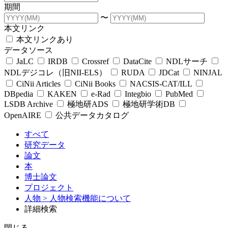
期間
〜
本文リンク
本文リンクあり
データソース
JaLC
IRDB
Crossref
DataCite
NDLサーチ
NDLデジコレ（旧NII-ELS）
RUDA
JDCat
NINJAL
CiNii Articles
CiNii Books
NACSIS-CAT/ILL
DBpedia
KAKEN
e-Rad
Integbio
PubMed
LSDB Archive
極地研ADS
極地研学術DB
OpenAIRE
公共データカタログ
すべて
研究データ
論文
本
博士論文
プロジェクト
人物
> 人物検索機能について
詳細検索
閉じる