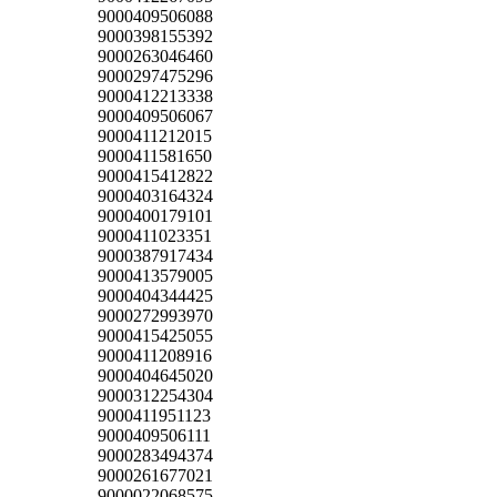
9000409506088
9000398155392
9000263046460
9000297475296
9000412213338
9000409506067
9000411212015
9000411581650
9000415412822
9000403164324
9000400179101
9000411023351
9000387917434
9000413579005
9000404344425
9000272993970
9000415425055
9000411208916
9000404645020
9000312254304
9000411951123
9000409506111
9000283494374
9000261677021
9000022068575