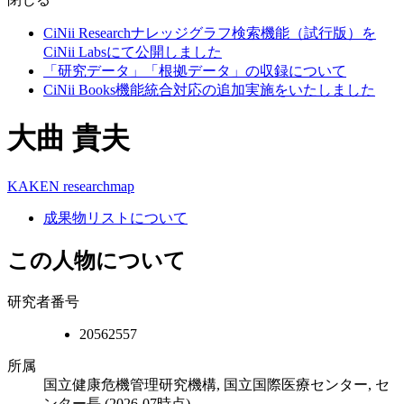
CiNii Researchナレッジグラフ検索機能（試行版）を
CiNii Labsにて公開しました
「研究データ」「根拠データ」の収録について
CiNii Books機能統合対応の追加実施をいたしました
大曲 貴夫
KAKEN
researchmap
成果物リストについて
この人物について
研究者番号
20562557
所属
国立健康危機管理研究機構, 国立国際医療センター, セ
ンター長
(2026-07時点)