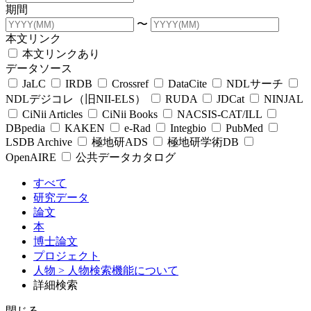
期間
〜
本文リンク
本文リンクあり
データソース
JaLC
IRDB
Crossref
DataCite
NDLサーチ
NDLデジコレ（旧NII-ELS）
RUDA
JDCat
NINJAL
CiNii Articles
CiNii Books
NACSIS-CAT/ILL
DBpedia
KAKEN
e-Rad
Integbio
PubMed
LSDB Archive
極地研ADS
極地研学術DB
OpenAIRE
公共データカタログ
すべて
研究データ
論文
本
博士論文
プロジェクト
人物
> 人物検索機能について
詳細検索
閉じる