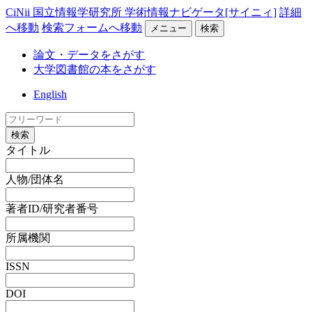
CiNii 国立情報学研究所 学術情報ナビゲータ[サイニィ]
詳細
へ移動
検索フォームへ移動
メニュー
検索
論文・データをさがす
大学図書館の本をさがす
English
検索
タイトル
人物/団体名
著者ID/研究者番号
所属機関
ISSN
DOI