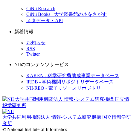
CiNii Research
CiNii Books - 大学図書館の本をさがす
メタデータ・API
新着情報
お知らせ
RSS
Twitter
NIIのコンテンツサービス
KAKEN - 科学研究費助成事業データベース
IRDB - 学術機関リポジトリデータベース
NII-REO - 電子リソースリポジトリ
大学共同利用機関法人 情報•システム研究機構
国立情報学研
究所
© National Institute of Informatics