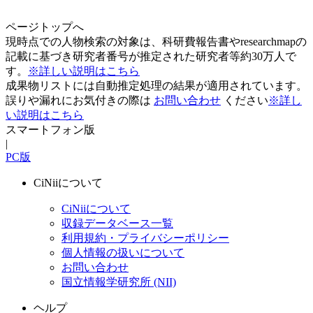
ページトップへ
現時点での人物検索の対象は、科研費報告書やresearchmapの
記載に基づき研究者番号が推定された研究者等約30万人で
す。
※詳しい説明はこちら
成果物リストには自動推定処理の結果が適用されています。
誤りや漏れにお気付きの際は
お問い合わせ
ください
※詳し
い説明はこちら
スマートフォン版
|
PC版
CiNiiについて
CiNiiについて
収録データベース一覧
利用規約・プライバシーポリシー
個人情報の扱いについて
お問い合わせ
国立情報学研究所 (NII)
ヘルプ