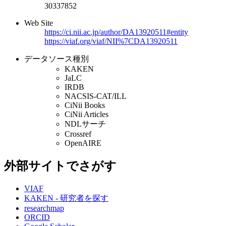
30337852
Web Site
https://ci.nii.ac.jp/author/DA13920511#entity
https://viaf.org/viaf/NII%7CDA13920511
データソース種別
KAKEN
JaLC
IRDB
NACSIS-CAT/ILL
CiNii Books
CiNii Articles
NDLサーチ
Crossref
OpenAIRE
外部サイトでさがす
VIAF
KAKEN - 研究者を探す
researchmap
ORCID