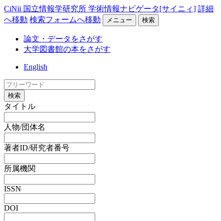
CiNii 国立情報学研究所 学術情報ナビゲータ[サイニィ]
詳細
へ移動
検索フォームへ移動
メニュー
検索
論文・データをさがす
大学図書館の本をさがす
English
検索
タイトル
人物/団体名
著者ID/研究者番号
所属機関
ISSN
DOI