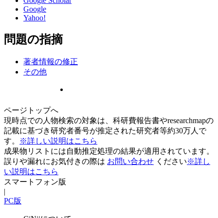
Google Scholar
Google
Yahoo!
問題の指摘
著者情報の修正
その他
ページトップへ
現時点での人物検索の対象は、科研費報告書やresearchmapの
記載に基づき研究者番号が推定された研究者等約30万人で
す。
※詳しい説明はこちら
成果物リストには自動推定処理の結果が適用されています。
誤りや漏れにお気付きの際は
お問い合わせ
ください
※詳し
い説明はこちら
スマートフォン版
|
PC版