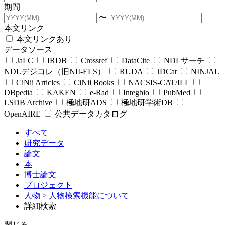
期間
〜
本文リンク
本文リンクあり
データソース
JaLC
IRDB
Crossref
DataCite
NDLサーチ
NDLデジコレ（旧NII-ELS）
RUDA
JDCat
NINJAL
CiNii Articles
CiNii Books
NACSIS-CAT/ILL
DBpedia
KAKEN
e-Rad
Integbio
PubMed
LSDB Archive
極地研ADS
極地研学術DB
OpenAIRE
公共データカタログ
すべて
研究データ
論文
本
博士論文
プロジェクト
人物
> 人物検索機能について
詳細検索
閉じる