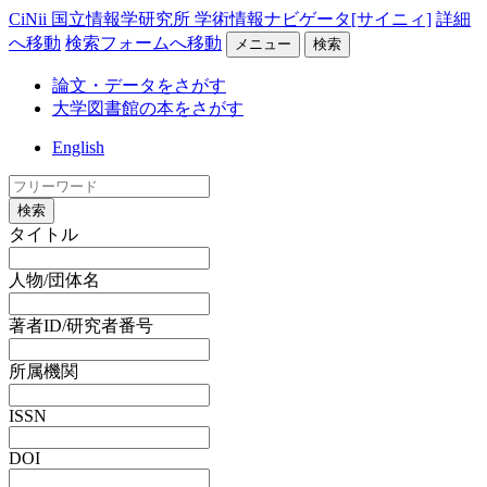
CiNii 国立情報学研究所 学術情報ナビゲータ[サイニィ]
詳細
へ移動
検索フォームへ移動
メニュー
検索
論文・データをさがす
大学図書館の本をさがす
English
検索
タイトル
人物/団体名
著者ID/研究者番号
所属機関
ISSN
DOI