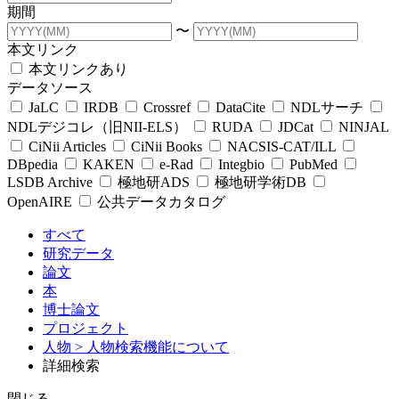
期間
〜
本文リンク
本文リンクあり
データソース
JaLC
IRDB
Crossref
DataCite
NDLサーチ
NDLデジコレ（旧NII-ELS）
RUDA
JDCat
NINJAL
CiNii Articles
CiNii Books
NACSIS-CAT/ILL
DBpedia
KAKEN
e-Rad
Integbio
PubMed
LSDB Archive
極地研ADS
極地研学術DB
OpenAIRE
公共データカタログ
すべて
研究データ
論文
本
博士論文
プロジェクト
人物
> 人物検索機能について
詳細検索
閉じる