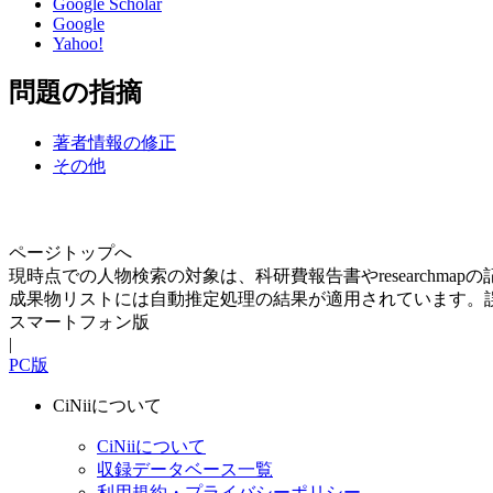
Google Scholar
Google
Yahoo!
問題の指摘
著者情報の修正
その他
ページトップへ
現時点での人物検索の対象は、科研費報告書やresearchma
成果物リストには自動推定処理の結果が適用されています。
スマートフォン版
|
PC版
CiNiiについて
CiNiiについて
収録データベース一覧
利用規約・プライバシーポリシー