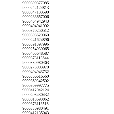
9000399377085
9000252124813
9000347133590
9000283657006
9000404942943
9000404941992
9000370250512
9000398629060
9000241624896
9000391397996
9000254939065
9000405648587
9000378113644
9000380980463
9000273003970
9000404943732
9000356616560
9000369342502
9000309997775
9000412042124
9000403430432
9000018693862
9000378113516
9000380980491
9000412135043