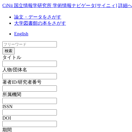
CiNii 国立情報学研究所 学術情報ナビゲータ[サイニィ]
詳細
論文・データをさがす
大学図書館の本をさがす
English
検索
タイトル
人物/団体名
著者ID/研究者番号
所属機関
ISSN
DOI
期間