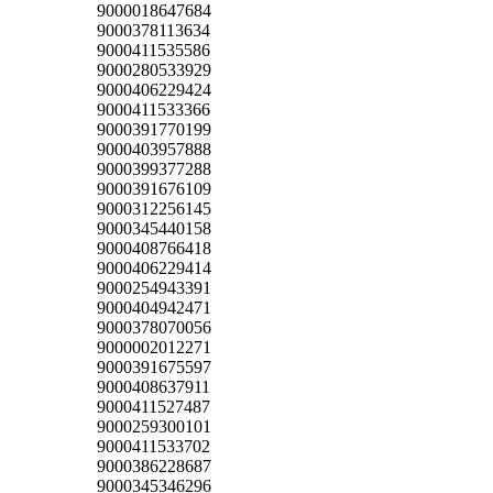
9000018647684
9000378113634
9000411535586
9000280533929
9000406229424
9000411533366
9000391770199
9000403957888
9000399377288
9000391676109
9000312256145
9000345440158
9000408766418
9000406229414
9000254943391
9000404942471
9000378070056
9000002012271
9000391675597
9000408637911
9000411527487
9000259300101
9000411533702
9000386228687
9000345346296