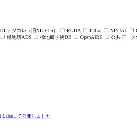
DLデジコレ（旧NII-ELS）
RUDA
JDCat
NINJAL
C
極地研ADS
極地研学術DB
OpenAIRE
公共データ
ii Labsにて公開しました