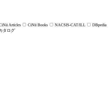
iNii Articles
CiNii Books
NACSIS-CAT/ILL
DBpedia
カタログ