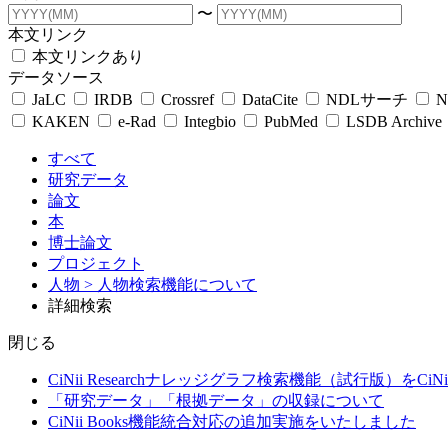
〜
本文リンク
本文リンクあり
データソース
JaLC
IRDB
Crossref
DataCite
NDLサーチ
N
KAKEN
e-Rad
Integbio
PubMed
LSDB Archive
すべて
研究データ
論文
本
博士論文
プロジェクト
人物
> 人物検索機能について
詳細検索
閉じる
CiNii Researchナレッジグラフ検索機能（試行版）をCiN
「研究データ」「根拠データ」の収録について
CiNii Books機能統合対応の追加実施をいたしました