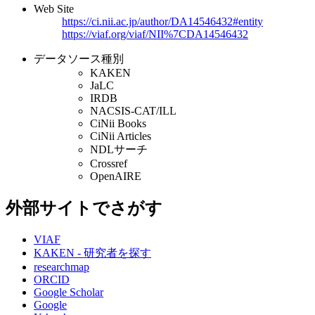
Web Site
https://ci.nii.ac.jp/author/DA14546432#entity
https://viaf.org/viaf/NII%7CDA14546432
データソース種別
KAKEN
JaLC
IRDB
NACSIS-CAT/ILL
CiNii Books
CiNii Articles
NDLサーチ
Crossref
OpenAIRE
外部サイトでさがす
VIAF
KAKEN - 研究者を探す
researchmap
ORCID
Google Scholar
Google