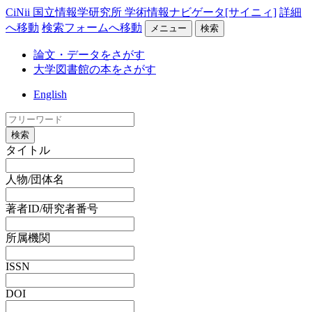
CiNii 国立情報学研究所 学術情報ナビゲータ[サイニィ]
詳細
へ移動
検索フォームへ移動
メニュー
検索
論文・データをさがす
大学図書館の本をさがす
English
検索
タイトル
人物/団体名
著者ID/研究者番号
所属機関
ISSN
DOI