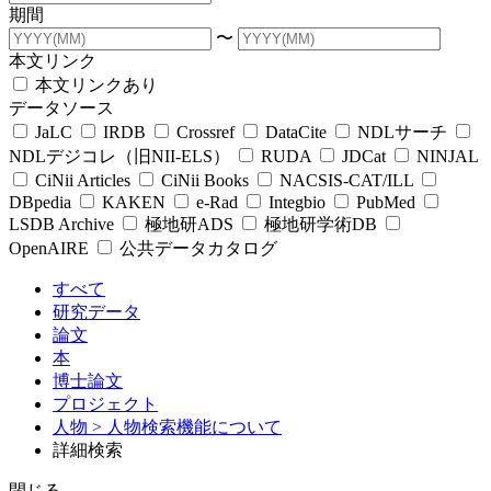
期間
〜
本文リンク
本文リンクあり
データソース
JaLC
IRDB
Crossref
DataCite
NDLサーチ
NDLデジコレ（旧NII-ELS）
RUDA
JDCat
NINJAL
CiNii Articles
CiNii Books
NACSIS-CAT/ILL
DBpedia
KAKEN
e-Rad
Integbio
PubMed
LSDB Archive
極地研ADS
極地研学術DB
OpenAIRE
公共データカタログ
すべて
研究データ
論文
本
博士論文
プロジェクト
人物
> 人物検索機能について
詳細検索
閉じる