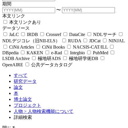
期間
〜
本文リンク
本文リンクあり
データソース
JaLC
IRDB
Crossref
DataCite
NDLサーチ
NDLデジコレ（旧NII-ELS）
RUDA
JDCat
NINJAL
CiNii Articles
CiNii Books
NACSIS-CAT/ILL
DBpedia
KAKEN
e-Rad
Integbio
PubMed
LSDB Archive
極地研ADS
極地研学術DB
OpenAIRE
公共データカタログ
すべて
研究データ
論文
本
博士論文
プロジェクト
人物
> 人物検索機能について
詳細検索
閉じる