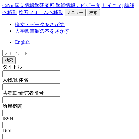
CiNii 国立情報学研究所 学術情報ナビゲータ[サイニィ]
詳細
へ移動
検索フォームへ移動
メニュー
検索
論文・データをさがす
大学図書館の本をさがす
English
検索
タイトル
人物/団体名
著者ID/研究者番号
所属機関
ISSN
DOI