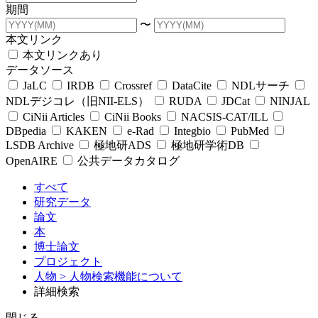
期間
〜
本文リンク
本文リンクあり
データソース
JaLC
IRDB
Crossref
DataCite
NDLサーチ
NDLデジコレ（旧NII-ELS）
RUDA
JDCat
NINJAL
CiNii Articles
CiNii Books
NACSIS-CAT/ILL
DBpedia
KAKEN
e-Rad
Integbio
PubMed
LSDB Archive
極地研ADS
極地研学術DB
OpenAIRE
公共データカタログ
すべて
研究データ
論文
本
博士論文
プロジェクト
人物
> 人物検索機能について
詳細検索
閉じる