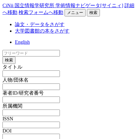
CiNii 国立情報学研究所 学術情報ナビゲータ[サイニィ]
詳細
へ移動
検索フォームへ移動
メニュー
検索
論文・データをさがす
大学図書館の本をさがす
English
検索
タイトル
人物/団体名
著者ID/研究者番号
所属機関
ISSN
DOI