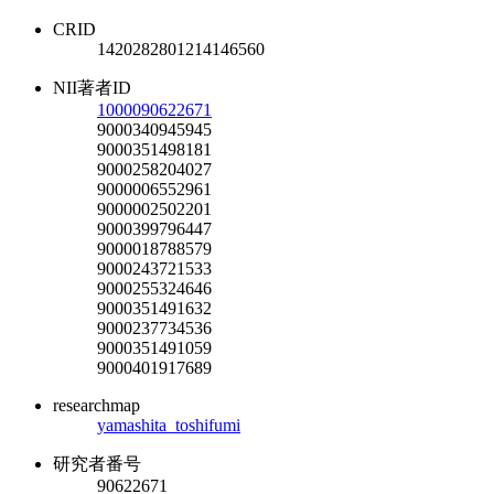
CRID
1420282801214146560
NII著者ID
1000090622671
9000340945945
9000351498181
9000258204027
9000006552961
9000002502201
9000399796447
9000018788579
9000243721533
9000255324646
9000351491632
9000237734536
9000351491059
9000401917689
researchmap
yamashita_toshifumi
研究者番号
90622671