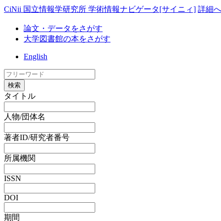
CiNii 国立情報学研究所 学術情報ナビゲータ[サイニィ]
詳細
論文・データをさがす
大学図書館の本をさがす
English
検索
タイトル
人物/団体名
著者ID/研究者番号
所属機関
ISSN
DOI
期間