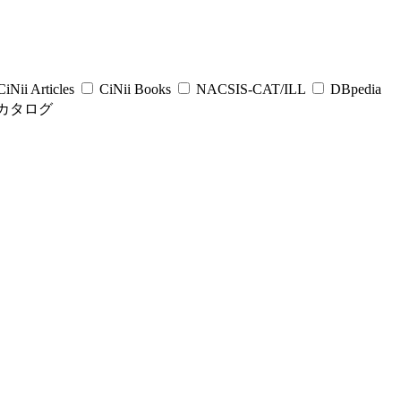
iNii Articles
CiNii Books
NACSIS-CAT/ILL
DBpedia
カタログ