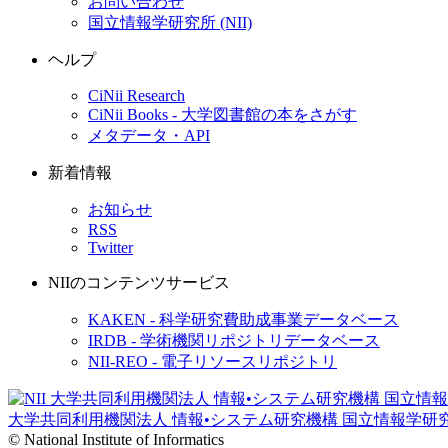
お問い合わせ
国立情報学研究所 (NII)
ヘルプ
CiNii Research
CiNii Books - 大学図書館の本をさがす
メタデータ・API
新着情報
お知らせ
RSS
Twitter
NIIのコンテンツサービス
KAKEN - 科学研究費助成事業データベース
IRDB - 学術機関リポジトリデータベース
NII-REO - 電子リソースリポジトリ
大学共同利用機関法人 情報•システム研究機構
国立情報学研
© National Institute of Informatics