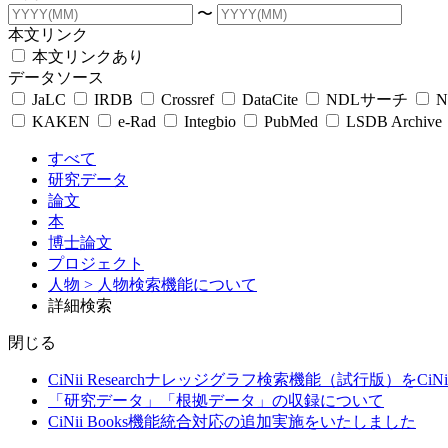
〜
本文リンク
本文リンクあり
データソース
JaLC
IRDB
Crossref
DataCite
NDLサーチ
N
KAKEN
e-Rad
Integbio
PubMed
LSDB Archive
すべて
研究データ
論文
本
博士論文
プロジェクト
人物
> 人物検索機能について
詳細検索
閉じる
CiNii Researchナレッジグラフ検索機能（試行版）をCiN
「研究データ」「根拠データ」の収録について
CiNii Books機能統合対応の追加実施をいたしました