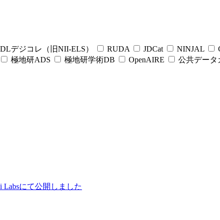
DLデジコレ（旧NII-ELS）
RUDA
JDCat
NINJAL
C
極地研ADS
極地研学術DB
OpenAIRE
公共データ
ii Labsにて公開しました