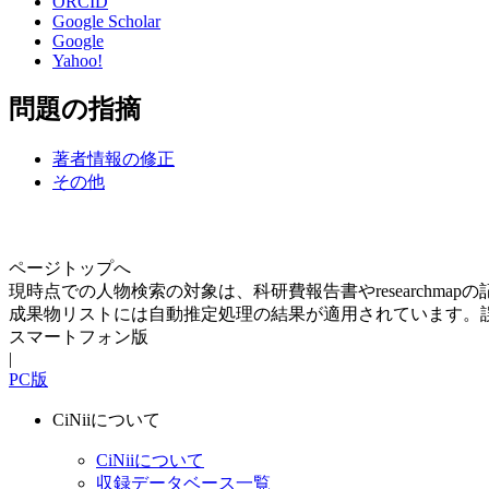
ORCID
Google Scholar
Google
Yahoo!
問題の指摘
著者情報の修正
その他
ページトップへ
現時点での人物検索の対象は、科研費報告書やresearchma
成果物リストには自動推定処理の結果が適用されています。
スマートフォン版
|
PC版
CiNiiについて
CiNiiについて
収録データベース一覧