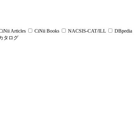
iNii Articles
CiNii Books
NACSIS-CAT/ILL
DBpedia
カタログ