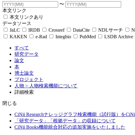
〜
本文リンク
本文リンクあり
データソース
JaLC
IRDB
Crossref
DataCite
NDLサーチ
N
KAKEN
e-Rad
Integbio
PubMed
LSDB Archive
すべて
研究データ
論文
本
博士論文
プロジェクト
人物
> 人物検索機能について
詳細検索
閉じる
CiNii Researchナレッジグラフ検索機能（試行版）をCiN
「研究データ」「根拠データ」の収録について
CiNii Books機能統合対応の追加実施をいたしました