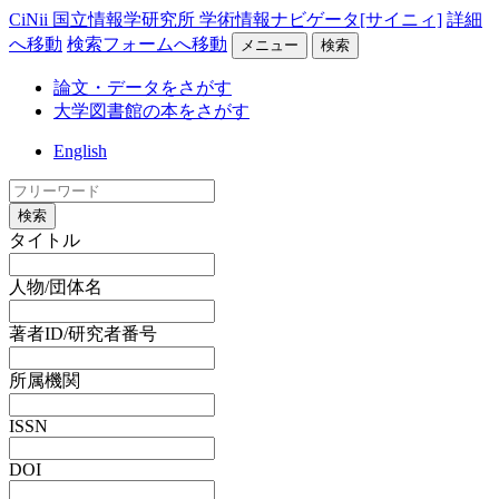
CiNii 国立情報学研究所 学術情報ナビゲータ[サイニィ]
詳細
へ移動
検索フォームへ移動
メニュー
検索
論文・データをさがす
大学図書館の本をさがす
English
検索
タイトル
人物/団体名
著者ID/研究者番号
所属機関
ISSN
DOI