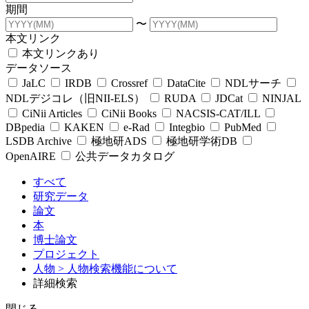
期間
〜
本文リンク
本文リンクあり
データソース
JaLC
IRDB
Crossref
DataCite
NDLサーチ
NDLデジコレ（旧NII-ELS）
RUDA
JDCat
NINJAL
CiNii Articles
CiNii Books
NACSIS-CAT/ILL
DBpedia
KAKEN
e-Rad
Integbio
PubMed
LSDB Archive
極地研ADS
極地研学術DB
OpenAIRE
公共データカタログ
すべて
研究データ
論文
本
博士論文
プロジェクト
人物
> 人物検索機能について
詳細検索
閉じる