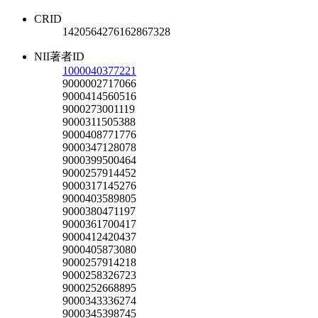
CRID
1420564276162867328
NII著者ID
1000040377221
9000002717066
9000414560516
9000273001119
9000311505388
9000408771776
9000347128078
9000399500464
9000257914452
9000317145276
9000403589805
9000380471197
9000361700417
9000412420437
9000405873080
9000257914218
9000258326723
9000252668895
9000343336274
9000345398745