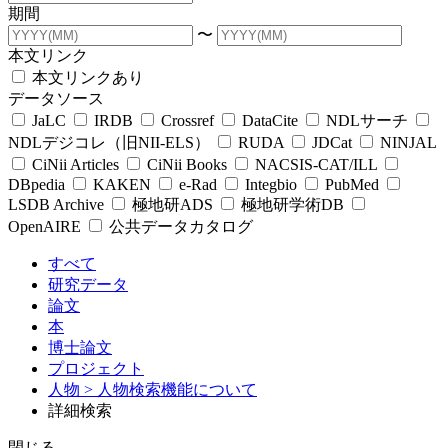
期間
〜
本文リンク
本文リンクあり
データソース
JaLC
IRDB
Crossref
DataCite
NDLサーチ
NDLデジコレ（旧NII-ELS）
RUDA
JDCat
NINJAL
CiNii Articles
CiNii Books
NACSIS-CAT/ILL
DBpedia
KAKEN
e-Rad
Integbio
PubMed
LSDB Archive
極地研ADS
極地研学術DB
OpenAIRE
公共データカタログ
すべて
研究データ
論文
本
博士論文
プロジェクト
人物
> 人物検索機能について
詳細検索
閉じる