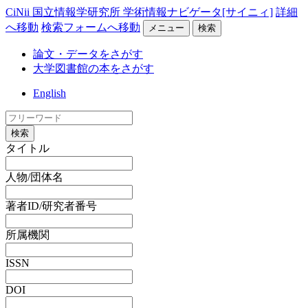
CiNii 国立情報学研究所 学術情報ナビゲータ[サイニィ]
詳細
へ移動
検索フォームへ移動
メニュー
検索
論文・データをさがす
大学図書館の本をさがす
English
検索
タイトル
人物/団体名
著者ID/研究者番号
所属機関
ISSN
DOI