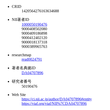
CRID
1420564276163634688
NII著者ID
1000050190476
9000408502080
9000409186898
9000412402120
9000018137318
9000389965763
researchmap
read0024791
著者名典拠ID
DA04707896
研究者番号
50190476
Web Site
https://ci.nii.ac.jp/author/DA04707896#entity
https://viaf.org/viaf/NII%7CDA04707896