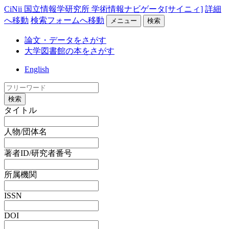
CiNii 国立情報学研究所 学術情報ナビゲータ[サイニィ]
詳細
へ移動
検索フォームへ移動
メニュー
検索
論文・データをさがす
大学図書館の本をさがす
English
検索
タイトル
人物/団体名
著者ID/研究者番号
所属機関
ISSN
DOI