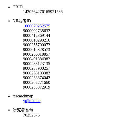
CRID
1420564276165921536
NII著者ID
1000070252575
9000002735632
9000412369144
9000010293216
9000255700073
9000016328573
9000256018857
9000401884982
9000283123135
9000238900257
9000258193983
9000238874042
9000267771660
9000238872919
researchmap
yujimkobe
研究者番号
70252575