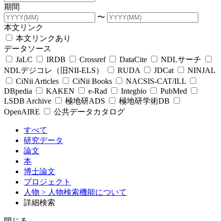
期間
〜
本文リンク
本文リンクあり
データソース
JaLC
IRDB
Crossref
DataCite
NDLサーチ
NDLデジコレ（旧NII-ELS）
RUDA
JDCat
NINJAL
CiNii Articles
CiNii Books
NACSIS-CAT/ILL
DBpedia
KAKEN
e-Rad
Integbio
PubMed
LSDB Archive
極地研ADS
極地研学術DB
OpenAIRE
公共データカタログ
すべて
研究データ
論文
本
博士論文
プロジェクト
人物
> 人物検索機能について
詳細検索
閉じる