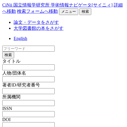
CiNii 国立情報学研究所 学術情報ナビゲータ[サイニィ]
詳細
へ移動
検索フォームへ移動
メニュー
検索
論文・データをさがす
大学図書館の本をさがす
English
検索
タイトル
人物/団体名
著者ID/研究者番号
所属機関
ISSN
DOI