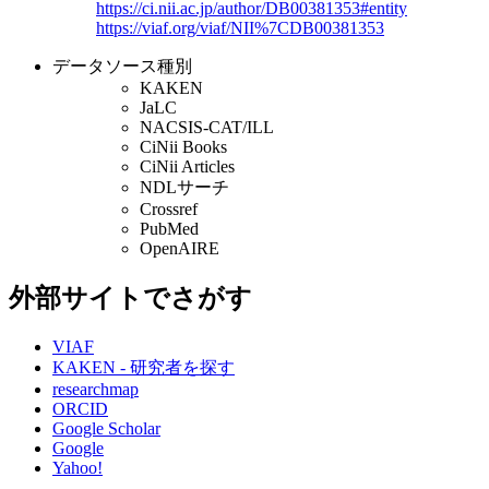
https://ci.nii.ac.jp/author/DB00381353#entity
https://viaf.org/viaf/NII%7CDB00381353
データソース種別
KAKEN
JaLC
NACSIS-CAT/ILL
CiNii Books
CiNii Articles
NDLサーチ
Crossref
PubMed
OpenAIRE
外部サイトでさがす
VIAF
KAKEN - 研究者を探す
researchmap
ORCID
Google Scholar
Google
Yahoo!