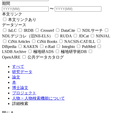
期間
〜
本文リンク
本文リンクあり
データソース
JaLC
IRDB
Crossref
DataCite
NDLサーチ
NDLデジコレ（旧NII-ELS）
RUDA
JDCat
NINJAL
CiNii Articles
CiNii Books
NACSIS-CAT/ILL
DBpedia
KAKEN
e-Rad
Integbio
PubMed
LSDB Archive
極地研ADS
極地研学術DB
OpenAIRE
公共データカタログ
すべて
研究データ
論文
本
博士論文
プロジェクト
人物
> 人物検索機能について
詳細検索
閉じる