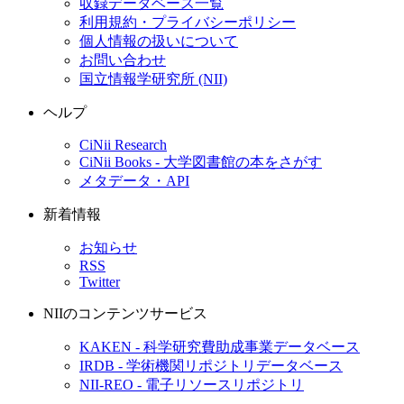
収録データベース一覧
利用規約・プライバシーポリシー
個人情報の扱いについて
お問い合わせ
国立情報学研究所 (NII)
ヘルプ
CiNii Research
CiNii Books - 大学図書館の本をさがす
メタデータ・API
新着情報
お知らせ
RSS
Twitter
NIIのコンテンツサービス
KAKEN - 科学研究費助成事業データベース
IRDB - 学術機関リポジトリデータベース
NII-REO - 電子リソースリポジトリ