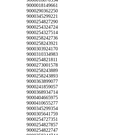
9000018149661
9000290362250
9000345299221
9000254827290
9000254324724
9000254327514
9000258242736
9000258243921
9000303924170
9000310334983
9000254821811
9000273001578
9000258243889
9000258243893
9000363899077
9000241859057
9000368934714
9000404665975
9000410655277
9000345299354
9000305641759
9000254727351
9000254827857
9000254822747