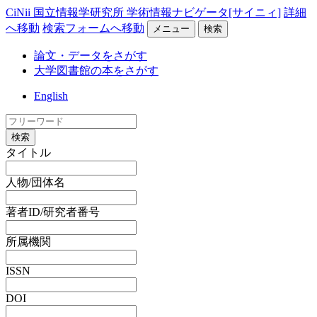
CiNii 国立情報学研究所 学術情報ナビゲータ[サイニィ]
詳細
へ移動
検索フォームへ移動
メニュー
検索
論文・データをさがす
大学図書館の本をさがす
English
検索
タイトル
人物/団体名
著者ID/研究者番号
所属機関
ISSN
DOI