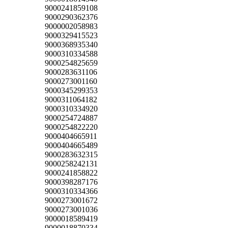
9000241859108
9000290362376
9000002058983
9000329415523
9000368935340
9000310334588
9000254825659
9000283631106
9000273001160
9000345299353
9000311064182
9000310334920
9000254724887
9000254822220
9000404665911
9000404665489
9000283632315
9000258242131
9000241858822
9000398287176
9000310334366
9000273001672
9000273001036
9000018589419
9000018870334