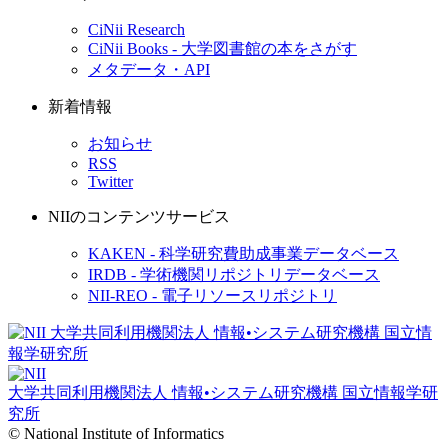
CiNii Research
CiNii Books - 大学図書館の本をさがす
メタデータ・API
新着情報
お知らせ
RSS
Twitter
NIIのコンテンツサービス
KAKEN - 科学研究費助成事業データベース
IRDB - 学術機関リポジトリデータベース
NII-REO - 電子リソースリポジトリ
大学共同利用機関法人 情報•システム研究機構
国立情報学研
究所
© National Institute of Informatics