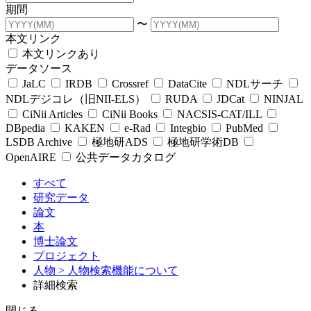
期間
〜
本文リンク
本文リンクあり
データソース
JaLC
IRDB
Crossref
DataCite
NDLサーチ
NDLデジコレ（旧NII-ELS）
RUDA
JDCat
NINJAL
CiNii Articles
CiNii Books
NACSIS-CAT/ILL
DBpedia
KAKEN
e-Rad
Integbio
PubMed
LSDB Archive
極地研ADS
極地研学術DB
OpenAIRE
公共データカタログ
すべて
研究データ
論文
本
博士論文
プロジェクト
人物
> 人物検索機能について
詳細検索
閉じる