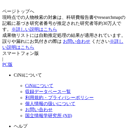
ページトップへ
現時点での人物検索の対象は、科研費報告書やresearchmapの
記載に基づき研究者番号が推定された研究者等約30万人で
す。
※詳しい説明はこちら
成果物リストには自動推定処理の結果が適用されています。
誤りや漏れにお気付きの際は
お問い合わせ
ください
※詳し
い説明はこちら
スマートフォン版
|
PC版
CiNiiについて
CiNiiについて
収録データベース一覧
利用規約・プライバシーポリシー
個人情報の扱いについて
お問い合わせ
国立情報学研究所 (NII)
ヘルプ