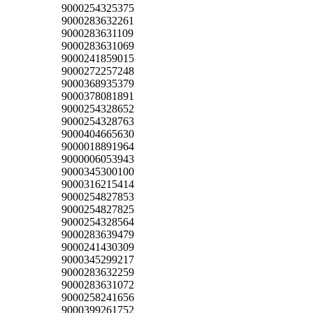
9000254325375
9000283632261
9000283631109
9000283631069
9000241859015
9000272257248
9000368935379
9000378081891
9000254328652
9000254328763
9000404665630
9000018891964
9000006053943
9000345300100
9000316215414
9000254827853
9000254827825
9000254328564
9000283639479
9000241430309
9000345299217
9000283632259
9000283631072
9000258241656
9000399261752