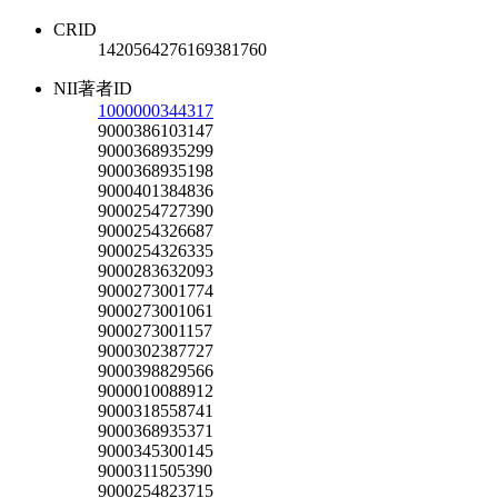
CRID
1420564276169381760
NII著者ID
1000000344317
9000386103147
9000368935299
9000368935198
9000401384836
9000254727390
9000254326687
9000254326335
9000283632093
9000273001774
9000273001061
9000273001157
9000302387727
9000398829566
9000010088912
9000318558741
9000368935371
9000345300145
9000311505390
9000254823715