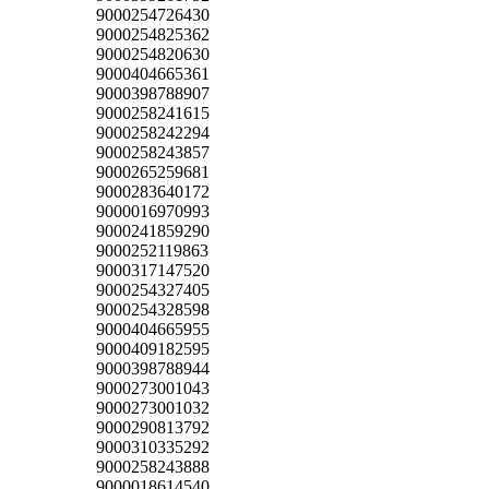
9000254726430
9000254825362
9000254820630
9000404665361
9000398788907
9000258241615
9000258242294
9000258243857
9000265259681
9000283640172
9000016970993
9000241859290
9000252119863
9000317147520
9000254327405
9000254328598
9000404665955
9000409182595
9000398788944
9000273001043
9000273001032
9000290813792
9000310335292
9000258243888
9000018614540