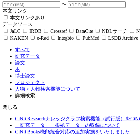
〜
本文リンク
本文リンクあり
データソース
JaLC
IRDB
Crossref
DataCite
NDLサーチ
N
KAKEN
e-Rad
Integbio
PubMed
LSDB Archive
すべて
研究データ
論文
本
博士論文
プロジェクト
人物
> 人物検索機能について
詳細検索
閉じる
CiNii Researchナレッジグラフ検索機能（試行版）をCiN
「研究データ」「根拠データ」の収録について
CiNii Books機能統合対応の追加実施をいたしました