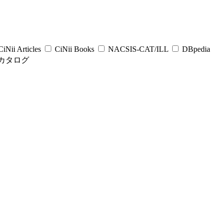
iNii Articles
CiNii Books
NACSIS-CAT/ILL
DBpedia
カタログ