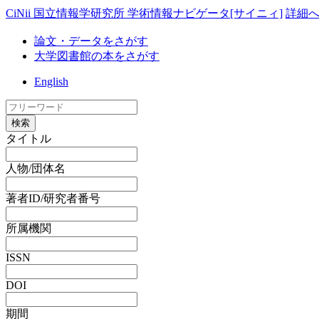
CiNii 国立情報学研究所 学術情報ナビゲータ[サイニィ]
詳細
論文・データをさがす
大学図書館の本をさがす
English
検索
タイトル
人物/団体名
著者ID/研究者番号
所属機関
ISSN
DOI
期間