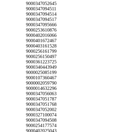
9000347052645
9000347094511
9000347094514
9000347094517
9000347095666
9000253610876
9000402016066
9000401672467
9000403161528
9000256161799
9000256150497
9000361223725
9000340443949
9000025085199
9000107360467
9000002059790
9000014632296
9000347056063
9000347051787
9000347051768
9000347052002
9000327100074
9000347094508
9000254177574
9000402025043