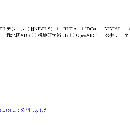
DLデジコレ（旧NII-ELS）
RUDA
JDCat
NINJAL
C
極地研ADS
極地研学術DB
OpenAIRE
公共データ
ii Labsにて公開しました