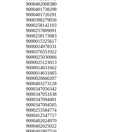
9000402008380
9000401738298
9000401726291
9000398279056
9000258142103
9000257809091
9000258173083
9000015325617
9000024978331
9000376551922
9000025030066
9000025123013
9000014631662
9000014631665
9000020660207
9000403273128
9000347056342
9000347051638
9000347094491
9000347094505
9000253584774
9000412547717
9000402024970
9000402025022
9000401807516