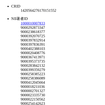
CRID
1420564276170151552
NII著者ID
1000010007833
9000292873347
9000238618377
9000392070725
9000397832914
9000397836391
9000402388103
9000020408776
9000367413971
9000395373735
9000283842132
9000399359279
9000258385223
9000258386089
9000412045664
9000018211036
9000002701327
9000023335730
9000022150562
9000254142623