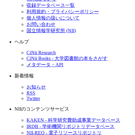
収録データベース一覧
利用規約・プライバシーポリシー
個人情報の扱いについて
お問い合わせ
国立情報学研究所 (NII)
ヘルプ
CiNii Research
CiNii Books - 大学図書館の本をさがす
メタデータ・API
新着情報
お知らせ
RSS
Twitter
NIIのコンテンツサービス
KAKEN - 科学研究費助成事業データベース
IRDB - 学術機関リポジトリデータベース
NII-REO - 電子リソースリポジトリ