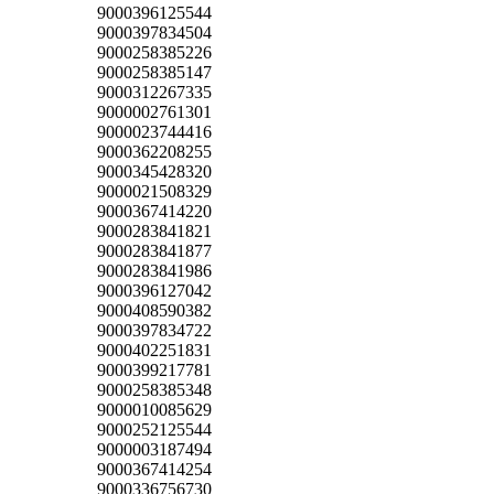
9000396125544
9000397834504
9000258385226
9000258385147
9000312267335
9000002761301
9000023744416
9000362208255
9000345428320
9000021508329
9000367414220
9000283841821
9000283841877
9000283841986
9000396127042
9000408590382
9000397834722
9000402251831
9000399217781
9000258385348
9000010085629
9000252125544
9000003187494
9000367414254
9000336756730