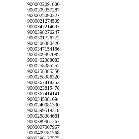
9000022091806
9000399357287
9000025090227
9000021274539
9000347214693
9000398276247
9000301726772
9000406380426
9000347154166
9000309997085
9000402388083
9000258385252
9000258385350
9000258386320
9000367414252
9000023815478
9000367414141
9000345381694
9000240081330
9000399519318
9000258384681
9000389961267
9000007007967
9000409781568
9000396127575