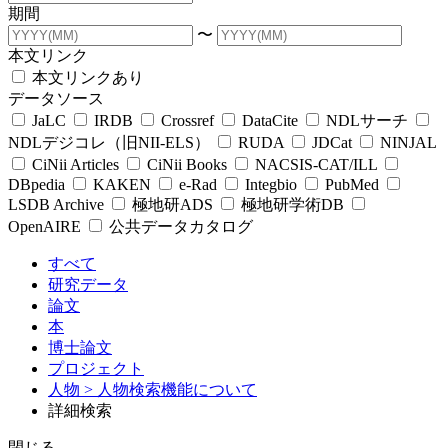
期間
〜
本文リンク
本文リンクあり
データソース
JaLC
IRDB
Crossref
DataCite
NDLサーチ
NDLデジコレ（旧NII-ELS）
RUDA
JDCat
NINJAL
CiNii Articles
CiNii Books
NACSIS-CAT/ILL
DBpedia
KAKEN
e-Rad
Integbio
PubMed
LSDB Archive
極地研ADS
極地研学術DB
OpenAIRE
公共データカタログ
すべて
研究データ
論文
本
博士論文
プロジェクト
人物
> 人物検索機能について
詳細検索
閉じる