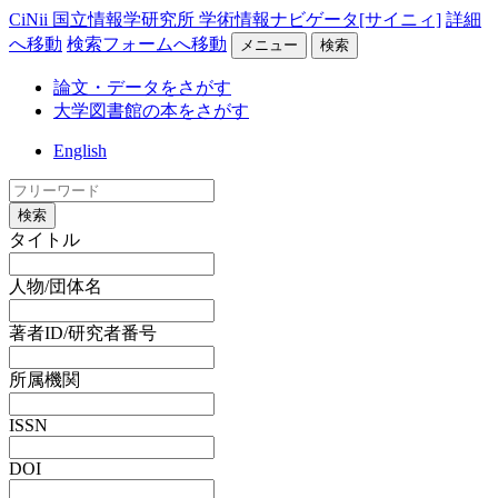
CiNii 国立情報学研究所 学術情報ナビゲータ[サイニィ]
詳細
へ移動
検索フォームへ移動
メニュー
検索
論文・データをさがす
大学図書館の本をさがす
English
検索
タイトル
人物/団体名
著者ID/研究者番号
所属機関
ISSN
DOI