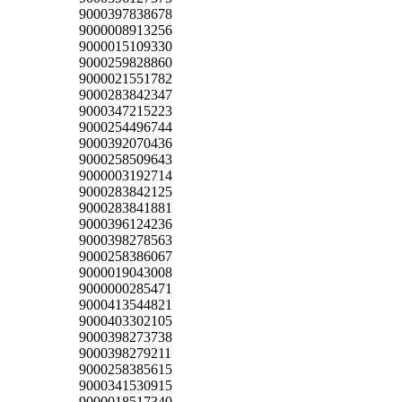
9000397838678
9000008913256
9000015109330
9000259828860
9000021551782
9000283842347
9000347215223
9000254496744
9000392070436
9000258509643
9000003192714
9000283842125
9000283841881
9000396124236
9000398278563
9000258386067
9000019043008
9000000285471
9000413544821
9000403302105
9000398273738
9000398279211
9000258385615
9000341530915
9000018517340