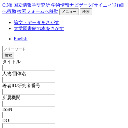
CiNii 国立情報学研究所 学術情報ナビゲータ[サイニィ]
詳細
へ移動
検索フォームへ移動
メニュー
検索
論文・データをさがす
大学図書館の本をさがす
English
検索
タイトル
人物/団体名
著者ID/研究者番号
所属機関
ISSN
DOI