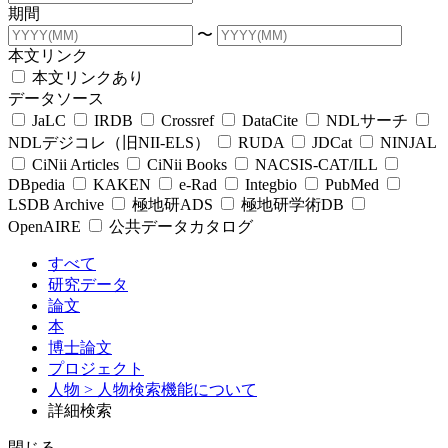
期間
〜
本文リンク
本文リンクあり
データソース
JaLC
IRDB
Crossref
DataCite
NDLサーチ
NDLデジコレ（旧NII-ELS）
RUDA
JDCat
NINJAL
CiNii Articles
CiNii Books
NACSIS-CAT/ILL
DBpedia
KAKEN
e-Rad
Integbio
PubMed
LSDB Archive
極地研ADS
極地研学術DB
OpenAIRE
公共データカタログ
すべて
研究データ
論文
本
博士論文
プロジェクト
人物
> 人物検索機能について
詳細検索
閉じる