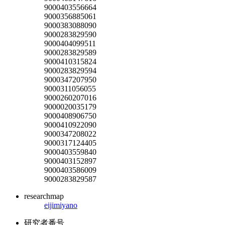
9000403556664
9000356885061
9000383088090
9000283829590
9000404099511
9000283829589
9000410315824
9000283829594
9000347207950
9000311056055
9000260207016
9000020035179
9000408906750
9000410922090
9000347208022
9000317124405
9000403559840
9000403152897
9000403586009
9000283829587
researchmap
eijimiyano
研究者番号