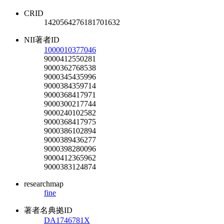
CRID
1420564276181701632
NII著者ID
1000010377046
9000412550281
9000362768538
9000345435996
9000384359714
9000368417971
9000300217744
9000240102582
9000368417975
9000386102894
9000389436277
9000398280096
9000412365962
9000383124874
researchmap
fine
著者名典拠ID
DA1746781X