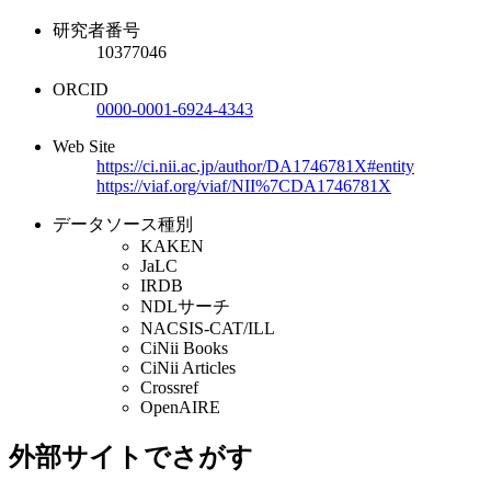
研究者番号
10377046
ORCID
0000-0001-6924-4343
Web Site
https://ci.nii.ac.jp/author/DA1746781X#entity
https://viaf.org/viaf/NII%7CDA1746781X
データソース種別
KAKEN
JaLC
IRDB
NDLサーチ
NACSIS-CAT/ILL
CiNii Books
CiNii Articles
Crossref
OpenAIRE
外部サイトでさがす