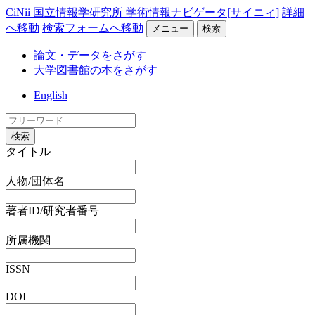
CiNii 国立情報学研究所 学術情報ナビゲータ[サイニィ]
詳細
へ移動
検索フォームへ移動
メニュー
検索
論文・データをさがす
大学図書館の本をさがす
English
検索
タイトル
人物/団体名
著者ID/研究者番号
所属機関
ISSN
DOI