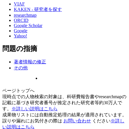
VIAF
KAKEN - 研究者を探す
researchmap
ORCID
Google Scholar
Google
Yahoo!
問題の指摘
著者情報の修正
その他
ページトップへ
現時点での人物検索の対象は、科研費報告書やresearchmapの
記載に基づき研究者番号が推定された研究者等約30万人で
す。
※詳しい説明はこちら
成果物リストには自動推定処理の結果が適用されています。
誤りや漏れにお気付きの際は
お問い合わせ
ください
※詳し
い説明はこちら