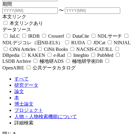
期間
〜
本文リンク
本文リンクあり
データソース
JaLC
IRDB
Crossref
DataCite
NDLサーチ
NDLデジコレ（旧NII-ELS）
RUDA
JDCat
NINJAL
CiNii Articles
CiNii Books
NACSIS-CAT/ILL
DBpedia
KAKEN
e-Rad
Integbio
PubMed
LSDB Archive
極地研ADS
極地研学術DB
OpenAIRE
公共データカタログ
すべて
研究データ
論文
本
博士論文
プロジェクト
人物
> 人物検索機能について
詳細検索
閉じる