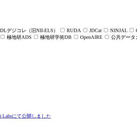
DLデジコレ（旧NII-ELS）
RUDA
JDCat
NINJAL
C
極地研ADS
極地研学術DB
OpenAIRE
公共データ
ii Labsにて公開しました