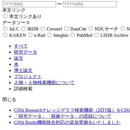
〜
本文リンク
本文リンクあり
データソース
JaLC
IRDB
Crossref
DataCite
NDLサーチ
N
KAKEN
e-Rad
Integbio
PubMed
LSDB Archive
すべて
研究データ
論文
本
博士論文
プロジェクト
人物
> 人物検索機能について
詳細検索
閉じる
CiNii Researchナレッジグラフ検索機能（試行版）をCiN
「研究データ」「根拠データ」の収録について
CiNii Books機能統合対応の追加実施をいたしました