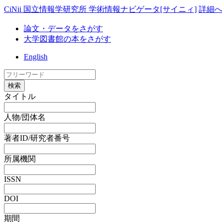
CiNii 国立情報学研究所 学術情報ナビゲータ[サイニィ]
詳細
論文・データをさがす
大学図書館の本をさがす
English
検索
タイトル
人物/団体名
著者ID/研究者番号
所属機関
ISSN
DOI
期間