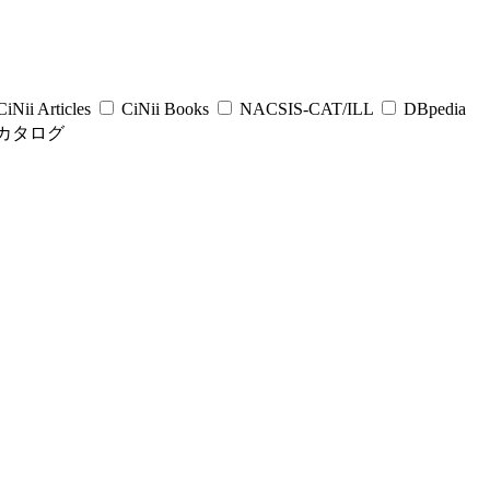
iNii Articles
CiNii Books
NACSIS-CAT/ILL
DBpedia
カタログ