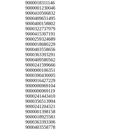
9000018311146
9000001230046
9000410506832
9000409651495
9000400158802
9000322737979
9000415307191
9000259324689
9000018680229
9000403558656
9000363393291
9000409580562
9000241599666
9000000106351
9000390430005
9000016427229
9000006969104
9000006969119
9000241443410
9000356513994
9000241204321
9000001398158
9000018925581
9000363393306
9000403558778