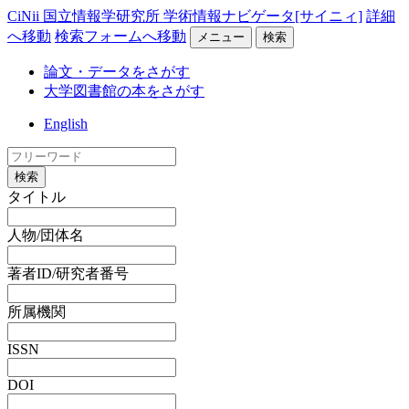
CiNii 国立情報学研究所 学術情報ナビゲータ[サイニィ]
詳細
へ移動
検索フォームへ移動
メニュー
検索
論文・データをさがす
大学図書館の本をさがす
English
検索
タイトル
人物/団体名
著者ID/研究者番号
所属機関
ISSN
DOI