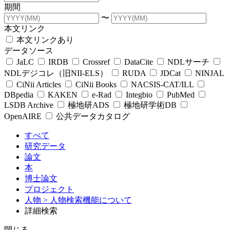
期間
〜
本文リンク
本文リンクあり
データソース
JaLC
IRDB
Crossref
DataCite
NDLサーチ
NDLデジコレ（旧NII-ELS）
RUDA
JDCat
NINJAL
CiNii Articles
CiNii Books
NACSIS-CAT/ILL
DBpedia
KAKEN
e-Rad
Integbio
PubMed
LSDB Archive
極地研ADS
極地研学術DB
OpenAIRE
公共データカタログ
すべて
研究データ
論文
本
博士論文
プロジェクト
人物
> 人物検索機能について
詳細検索
閉じる