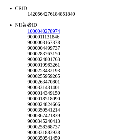
CRID
1420564276184851840
NII著者ID
1000040278974
9000011131846
9000003167378
9000004499737
9000283763150
9000024801763
9000019963261
9000253432193
9000255959265
9000263470801
9000331431401
9000014349150
9000018518090
9000024824666
9000350541214
9000367421839
9000345240413
9000258368737
9000331883938
9000350541459