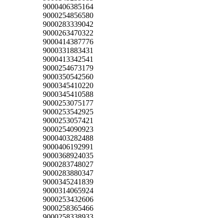
9000406385164
9000254856580
9000283339042
9000263470322
9000414387776
9000331883431
9000413342541
9000254673179
9000350542560
9000345410220
9000345410588
9000253075177
9000253542925
9000253057421
9000254090923
9000403282488
9000406192991
9000368924035
9000283748027
9000283880347
9000345241839
9000314065924
9000253432606
9000258365466
9000258338933