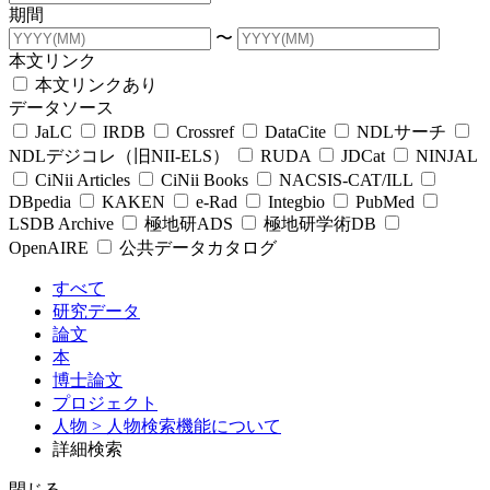
期間
〜
本文リンク
本文リンクあり
データソース
JaLC
IRDB
Crossref
DataCite
NDLサーチ
NDLデジコレ（旧NII-ELS）
RUDA
JDCat
NINJAL
CiNii Articles
CiNii Books
NACSIS-CAT/ILL
DBpedia
KAKEN
e-Rad
Integbio
PubMed
LSDB Archive
極地研ADS
極地研学術DB
OpenAIRE
公共データカタログ
すべて
研究データ
論文
本
博士論文
プロジェクト
人物
> 人物検索機能について
詳細検索
閉じる