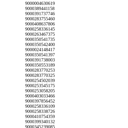
9000004630619
9000389441158
9000391737746
9000283755460
9000408637806
9000258336145
9000263467375
9000350541735
9000350542400
9000024148417
9000350541397
9000391738003
9000350553189
9000283770253
9000283770325
9000254502039
9000253545175
9000253058205
9000403033466
9000397856452
9000258336109
9000258338726
9000410754359
9000399340132
9000345239085