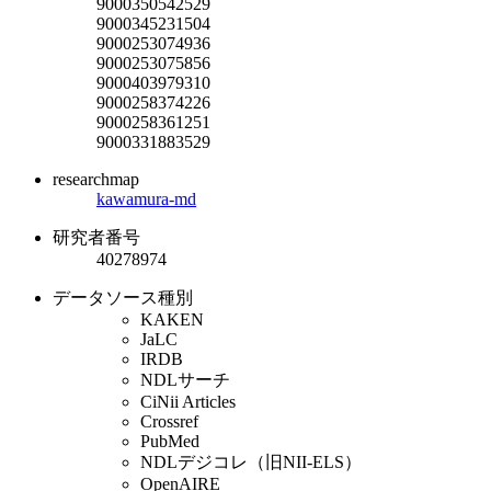
9000350542529
9000345231504
9000253074936
9000253075856
9000403979310
9000258374226
9000258361251
9000331883529
researchmap
kawamura-md
研究者番号
40278974
データソース種別
KAKEN
JaLC
IRDB
NDLサーチ
CiNii Articles
Crossref
PubMed
NDLデジコレ（旧NII-ELS）
OpenAIRE