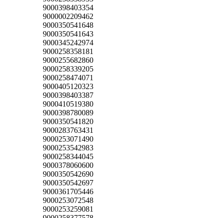
9000398403354
9000002209462
9000350541648
9000350541643
9000345242974
9000258358181
9000255682860
9000258339205
9000258474071
9000405120323
9000398403387
9000410519380
9000398780089
9000350541820
9000283763431
9000253071490
9000253542983
9000258344045
9000378060600
9000350542690
9000350542697
9000361705446
9000253072548
9000253259081
9000258377578