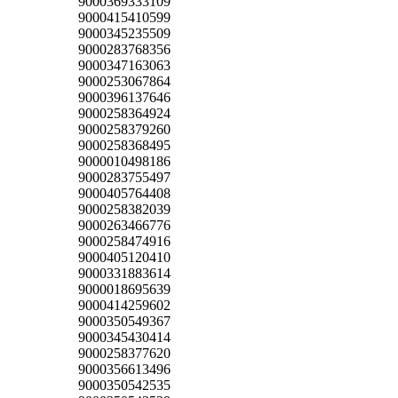
9000369333109
9000415410599
9000345235509
9000283768356
9000347163063
9000253067864
9000396137646
9000258364924
9000258379260
9000258368495
9000010498186
9000283755497
9000405764408
9000258382039
9000263466776
9000258474916
9000405120410
9000331883614
9000018695639
9000414259602
9000350549367
9000345430414
9000258377620
9000356613496
9000350542535