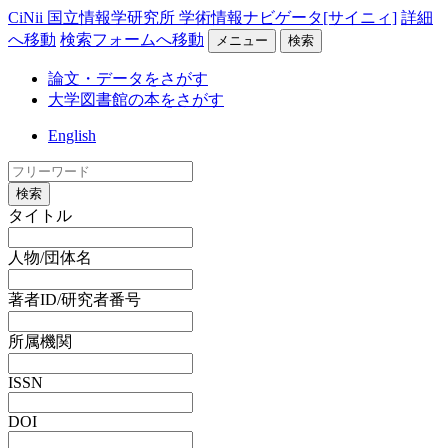
CiNii 国立情報学研究所 学術情報ナビゲータ[サイニィ]
詳細
へ移動
検索フォームへ移動
メニュー
検索
論文・データをさがす
大学図書館の本をさがす
English
検索
タイトル
人物/団体名
著者ID/研究者番号
所属機関
ISSN
DOI