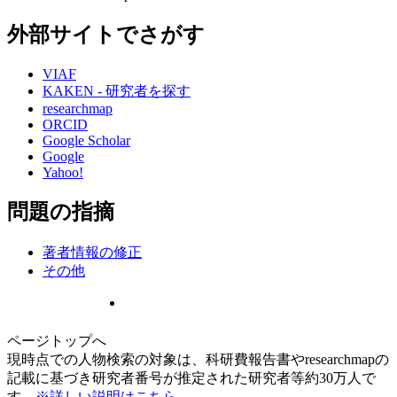
外部サイトでさがす
VIAF
KAKEN - 研究者を探す
researchmap
ORCID
Google Scholar
Google
Yahoo!
問題の指摘
著者情報の修正
その他
ページトップへ
現時点での人物検索の対象は、科研費報告書やresearchmapの
記載に基づき研究者番号が推定された研究者等約30万人で
す。
※詳しい説明はこちら