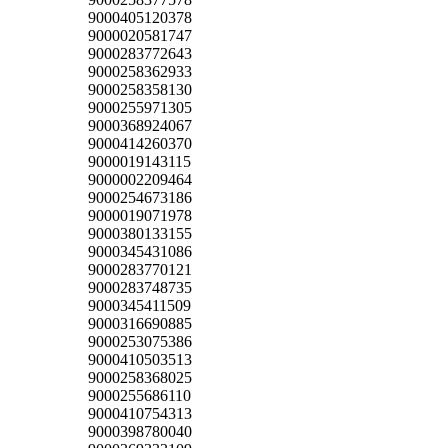
9000405120378
9000020581747
9000283772643
9000258362933
9000258358130
9000255971305
9000368924067
9000414260370
9000019143115
9000002209464
9000254673186
9000019071978
9000380133155
9000345431086
9000283770121
9000283748735
9000345411509
9000316690885
9000253075386
9000410503513
9000258368025
9000255686110
9000410754313
9000398780040