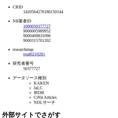
CRID
1420564276186150144
NII著者ID
1000050377727
9000005989952
9000409831096
9000315701202
researchmap
read0210281
研究者番号
50377727
データソース種別
KAKEN
JaLC
IRDB
CiNii Articles
NDLサーチ
外部サイトでさがす