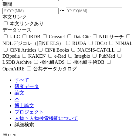
期間
〜
本文リンク
本文リンクあり
データソース
JaLC
IRDB
Crossref
DataCite
NDLサーチ
NDLデジコレ（旧NII-ELS）
RUDA
JDCat
NINJAL
CiNii Articles
CiNii Books
NACSIS-CAT/ILL
DBpedia
KAKEN
e-Rad
Integbio
PubMed
LSDB Archive
極地研ADS
極地研学術DB
OpenAIRE
公共データカタログ
すべて
研究データ
論文
本
博士論文
プロジェクト
人物
> 人物検索機能について
詳細検索
閉じる