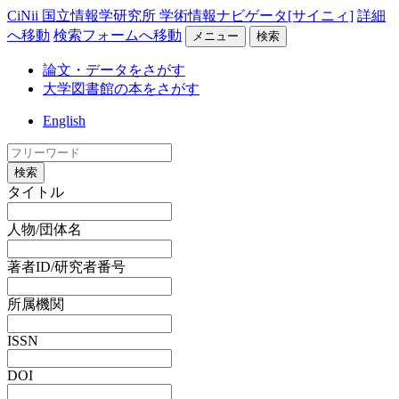
CiNii 国立情報学研究所 学術情報ナビゲータ[サイニィ]
詳細
へ移動
検索フォームへ移動
メニュー
検索
論文・データをさがす
大学図書館の本をさがす
English
検索
タイトル
人物/団体名
著者ID/研究者番号
所属機関
ISSN
DOI