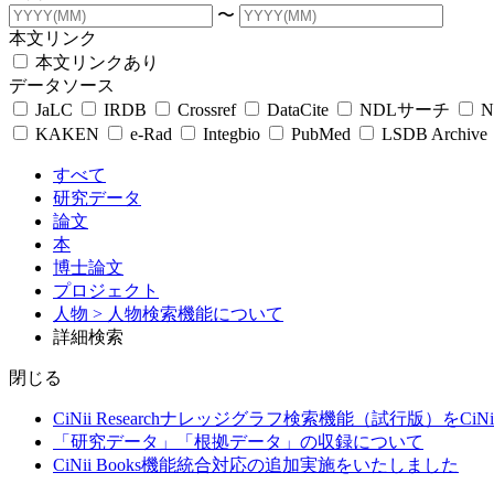
〜
本文リンク
本文リンクあり
データソース
JaLC
IRDB
Crossref
DataCite
NDLサーチ
N
KAKEN
e-Rad
Integbio
PubMed
LSDB Archive
すべて
研究データ
論文
本
博士論文
プロジェクト
人物
> 人物検索機能について
詳細検索
閉じる
CiNii Researchナレッジグラフ検索機能（試行版）をCiN
「研究データ」「根拠データ」の収録について
CiNii Books機能統合対応の追加実施をいたしました