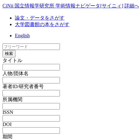
CiNii 国立情報学研究所 学術情報ナビゲータ[サイニィ]
詳細
論文・データをさがす
大学図書館の本をさがす
English
検索
タイトル
人物/団体名
著者ID/研究者番号
所属機関
ISSN
DOI
期間