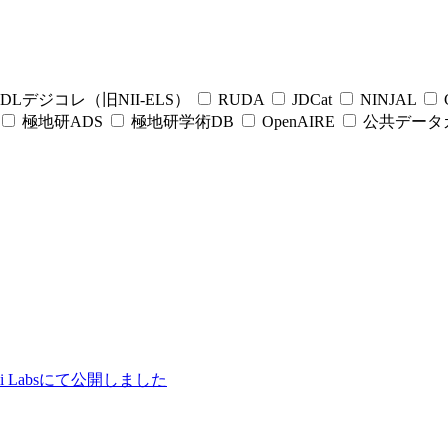
DLデジコレ（旧NII-ELS）
RUDA
JDCat
NINJAL
C
極地研ADS
極地研学術DB
OpenAIRE
公共データ
ii Labsにて公開しました