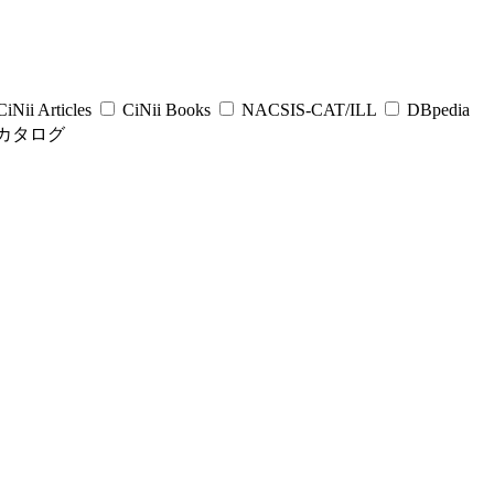
iNii Articles
CiNii Books
NACSIS-CAT/ILL
DBpedia
カタログ