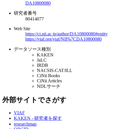
DA10800080
研究者番号
80414077
Web Site
https://ci.nii.ac.jp/author/DA10800080#entity
https://viaf.org/viaf/NII%7CDA10800080
データソース種別
KAKEN
JaLC
IRDB
NACSIS-CAT/ILL
CiNii Books
CiNii Articles
NDLサーチ
外部サイトでさがす
VIAF
KAKEN - 研究者を探す
researchmap