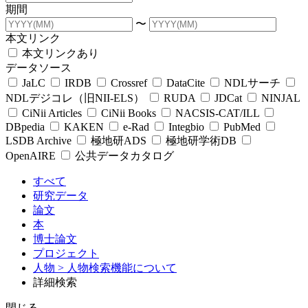
期間
〜
本文リンク
本文リンクあり
データソース
JaLC
IRDB
Crossref
DataCite
NDLサーチ
NDLデジコレ（旧NII-ELS）
RUDA
JDCat
NINJAL
CiNii Articles
CiNii Books
NACSIS-CAT/ILL
DBpedia
KAKEN
e-Rad
Integbio
PubMed
LSDB Archive
極地研ADS
極地研学術DB
OpenAIRE
公共データカタログ
すべて
研究データ
論文
本
博士論文
プロジェクト
人物
> 人物検索機能について
詳細検索
閉じる