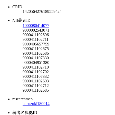
CRID
1420564276189559424
NII著者ID
1000080414077
9000002543071
9000411102696
9000411102711
9000405657759
9000411102675
9000411102686
9000411107830
9000404951380
9000411102710
9000411102702
9000411107832
9000411102693
9000411102712
9000411102685
researchmap
h_suzuki180914
著者名典拠ID