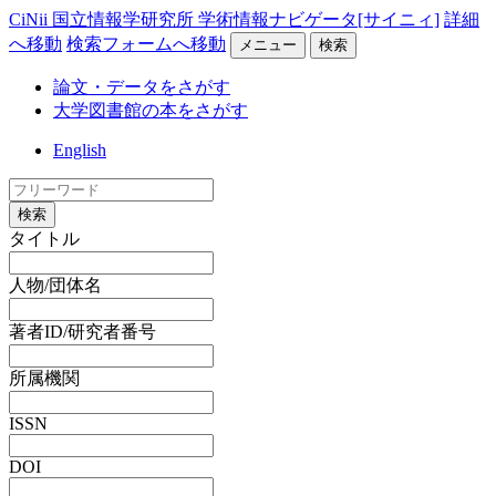
CiNii 国立情報学研究所 学術情報ナビゲータ[サイニィ]
詳細
へ移動
検索フォームへ移動
メニュー
検索
論文・データをさがす
大学図書館の本をさがす
English
検索
タイトル
人物/団体名
著者ID/研究者番号
所属機関
ISSN
DOI