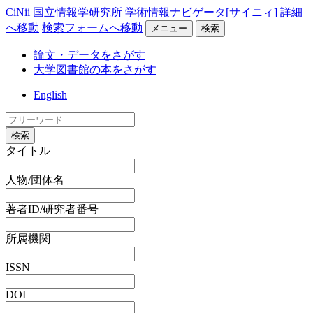
CiNii 国立情報学研究所 学術情報ナビゲータ[サイニィ]
詳細
へ移動
検索フォームへ移動
メニュー
検索
論文・データをさがす
大学図書館の本をさがす
English
検索
タイトル
人物/団体名
著者ID/研究者番号
所属機関
ISSN
DOI