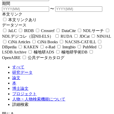
期間
〜
本文リンク
本文リンクあり
データソース
JaLC
IRDB
Crossref
DataCite
NDLサーチ
NDLデジコレ（旧NII-ELS）
RUDA
JDCat
NINJAL
CiNii Articles
CiNii Books
NACSIS-CAT/ILL
DBpedia
KAKEN
e-Rad
Integbio
PubMed
LSDB Archive
極地研ADS
極地研学術DB
OpenAIRE
公共データカタログ
すべて
研究データ
論文
本
博士論文
プロジェクト
人物
> 人物検索機能について
詳細検索
閉じる