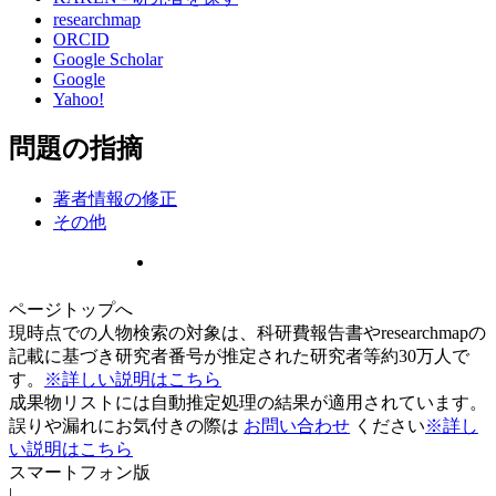
researchmap
ORCID
Google Scholar
Google
Yahoo!
問題の指摘
著者情報の修正
その他
ページトップへ
現時点での人物検索の対象は、科研費報告書やresearchmapの
記載に基づき研究者番号が推定された研究者等約30万人で
す。
※詳しい説明はこちら
成果物リストには自動推定処理の結果が適用されています。
誤りや漏れにお気付きの際は
お問い合わせ
ください
※詳し
い説明はこちら
スマートフォン版
|