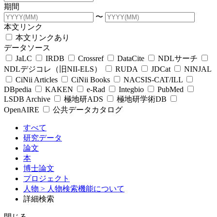
期間
〜
本文リンク
本文リンクあり
データソース
JaLC
IRDB
Crossref
DataCite
NDLサーチ
NDLデジコレ（旧NII-ELS）
RUDA
JDCat
NINJAL
CiNii Articles
CiNii Books
NACSIS-CAT/ILL
DBpedia
KAKEN
e-Rad
Integbio
PubMed
LSDB Archive
極地研ADS
極地研学術DB
OpenAIRE
公共データカタログ
すべて
研究データ
論文
本
博士論文
プロジェクト
人物
> 人物検索機能について
詳細検索
閉じる