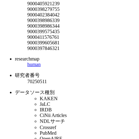
9000405921239
9000398279755
9000402384042
9000398986339
9000398986344
9000399575435
9000411576761
9000399605681
9000397846321
researchmap
human
研究者番号
70250511
データソース種別
KAKEN
JaLC
IRDB
CiNii Articles
NDLサーチ
Crossref
PubMed
OpenAIRE