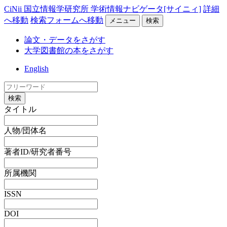
CiNii 国立情報学研究所 学術情報ナビゲータ[サイニィ]
詳細
へ移動
検索フォームへ移動
メニュー
検索
論文・データをさがす
大学図書館の本をさがす
English
検索
タイトル
人物/団体名
著者ID/研究者番号
所属機関
ISSN
DOI