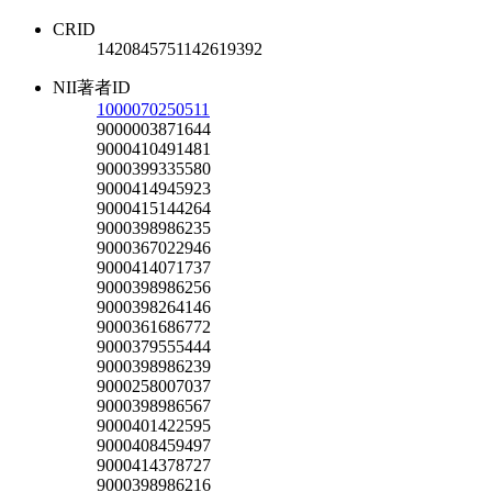
CRID
1420845751142619392
NII著者ID
1000070250511
9000003871644
9000410491481
9000399335580
9000414945923
9000415144264
9000398986235
9000367022946
9000414071737
9000398986256
9000398264146
9000361686772
9000379555444
9000398986239
9000258007037
9000398986567
9000401422595
9000408459497
9000414378727
9000398986216