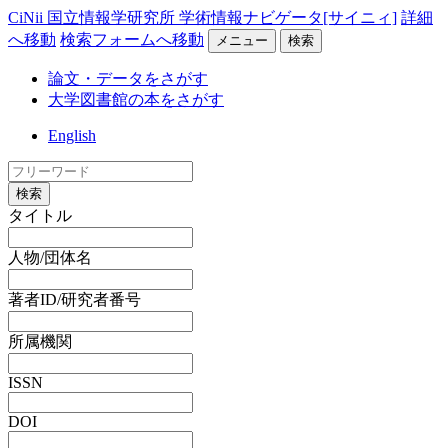
CiNii 国立情報学研究所 学術情報ナビゲータ[サイニィ]
詳細
へ移動
検索フォームへ移動
メニュー
検索
論文・データをさがす
大学図書館の本をさがす
English
検索
タイトル
人物/団体名
著者ID/研究者番号
所属機関
ISSN
DOI