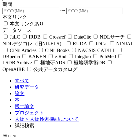
期間
〜
本文リンク
本文リンクあり
データソース
JaLC
IRDB
Crossref
DataCite
NDLサーチ
NDLデジコレ（旧NII-ELS）
RUDA
JDCat
NINJAL
CiNii Articles
CiNii Books
NACSIS-CAT/ILL
DBpedia
KAKEN
e-Rad
Integbio
PubMed
LSDB Archive
極地研ADS
極地研学術DB
OpenAIRE
公共データカタログ
すべて
研究データ
論文
本
博士論文
プロジェクト
人物
> 人物検索機能について
詳細検索
閉じる