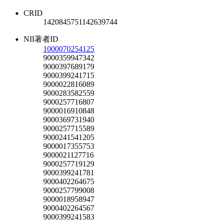
CRID
1420845751142639744
NII著者ID
1000070254125
9000359947342
9000397689179
9000399241715
9000022816089
9000283582559
9000257716807
9000016910848
9000369731940
9000257715589
9000241541205
9000017355753
9000021127716
9000257719129
9000399241781
9000402264675
9000257799008
9000018958947
9000402264567
9000399241583