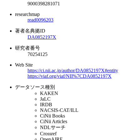
9000398281071
researchmap
read0096203
著者名典拠ID
DA0852197X
研究者番号
70254125
Web Site
https://ci.nii.ac.jp/author/DA0852197X#entity
https://viaf.org/viaf/NII%7CDA0852197X
データソース種別
KAKEN
JaLC
IRDB
NACSIS-CAT/ILL
CiNii Books
CiNii Articles
NDLサーチ
Crossref
OpenAIRE