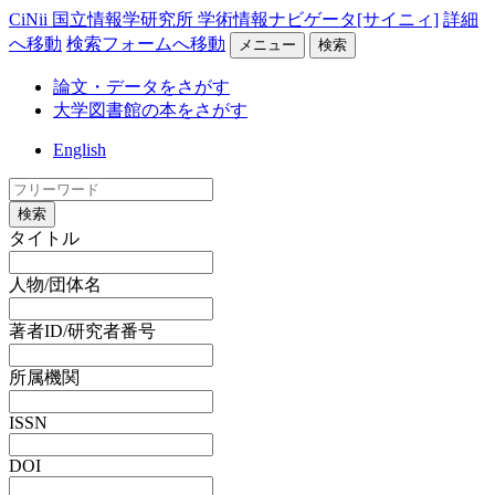
CiNii 国立情報学研究所 学術情報ナビゲータ[サイニィ]
詳細
へ移動
検索フォームへ移動
メニュー
検索
論文・データをさがす
大学図書館の本をさがす
English
検索
タイトル
人物/団体名
著者ID/研究者番号
所属機関
ISSN
DOI