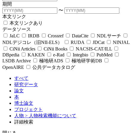
期間
〜
本文リンク
本文リンクあり
データソース
JaLC
IRDB
Crossref
DataCite
NDLサーチ
NDLデジコレ（旧NII-ELS）
RUDA
JDCat
NINJAL
CiNii Articles
CiNii Books
NACSIS-CAT/ILL
DBpedia
KAKEN
e-Rad
Integbio
PubMed
LSDB Archive
極地研ADS
極地研学術DB
OpenAIRE
公共データカタログ
すべて
研究データ
論文
本
博士論文
プロジェクト
人物
> 人物検索機能について
詳細検索
閉じる