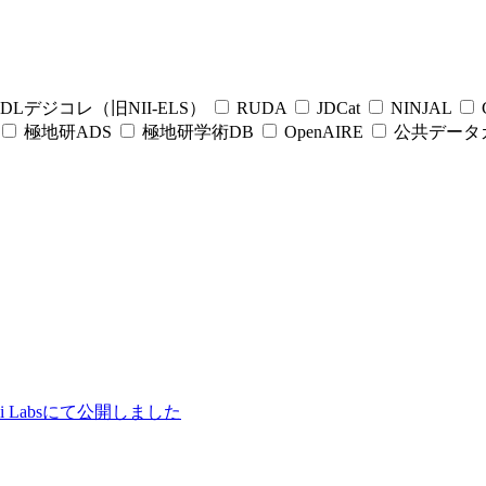
DLデジコレ（旧NII-ELS）
RUDA
JDCat
NINJAL
C
極地研ADS
極地研学術DB
OpenAIRE
公共データ
ii Labsにて公開しました