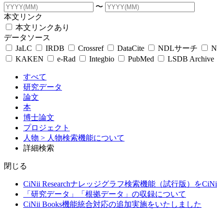
〜
本文リンク
本文リンクあり
データソース
JaLC
IRDB
Crossref
DataCite
NDLサーチ
N
KAKEN
e-Rad
Integbio
PubMed
LSDB Archive
すべて
研究データ
論文
本
博士論文
プロジェクト
人物
> 人物検索機能について
詳細検索
閉じる
CiNii Researchナレッジグラフ検索機能（試行版）をCiN
「研究データ」「根拠データ」の収録について
CiNii Books機能統合対応の追加実施をいたしました