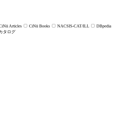
iNii Articles
CiNii Books
NACSIS-CAT/ILL
DBpedia
カタログ