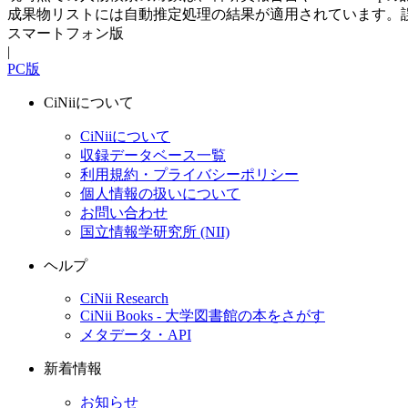
成果物リストには自動推定処理の結果が適用されています。
スマートフォン版
|
PC版
CiNiiについて
CiNiiについて
収録データベース一覧
利用規約・プライバシーポリシー
個人情報の扱いについて
お問い合わせ
国立情報学研究所 (NII)
ヘルプ
CiNii Research
CiNii Books - 大学図書館の本をさがす
メタデータ・API
新着情報
お知らせ