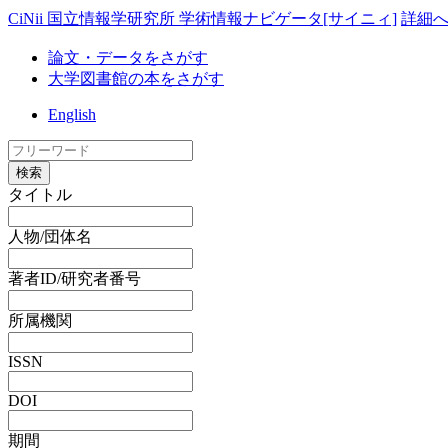
CiNii 国立情報学研究所 学術情報ナビゲータ[サイニィ]
詳細
論文・データをさがす
大学図書館の本をさがす
English
検索
タイトル
人物/団体名
著者ID/研究者番号
所属機関
ISSN
DOI
期間