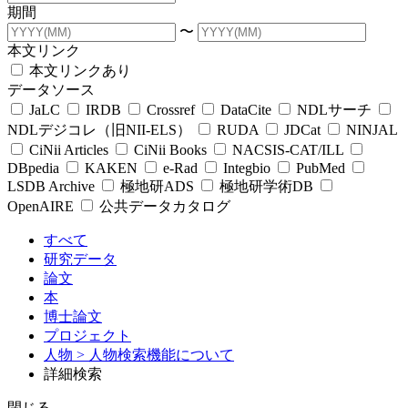
期間
〜
本文リンク
本文リンクあり
データソース
JaLC
IRDB
Crossref
DataCite
NDLサーチ
NDLデジコレ（旧NII-ELS）
RUDA
JDCat
NINJAL
CiNii Articles
CiNii Books
NACSIS-CAT/ILL
DBpedia
KAKEN
e-Rad
Integbio
PubMed
LSDB Archive
極地研ADS
極地研学術DB
OpenAIRE
公共データカタログ
すべて
研究データ
論文
本
博士論文
プロジェクト
人物
> 人物検索機能について
詳細検索
閉じる