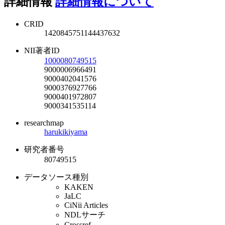
詳細情報
詳細情報について
CRID
1420845751144437632
NII著者ID
1000080749515
9000006966491
9000402041576
9000376927766
9000401972807
9000341535114
researchmap
harukikiyama
研究者番号
80749515
データソース種別
KAKEN
JaLC
CiNii Articles
NDLサーチ
Crossref