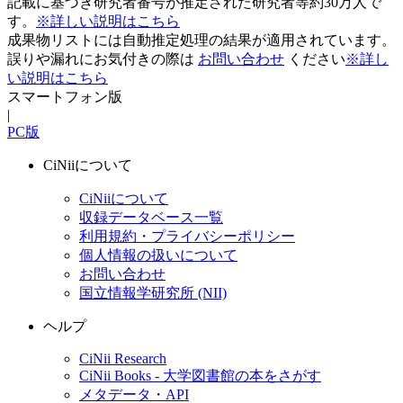
記載に基づき研究者番号が推定された研究者等約30万人で
す。
※詳しい説明はこちら
成果物リストには自動推定処理の結果が適用されています。
誤りや漏れにお気付きの際は
お問い合わせ
ください
※詳し
い説明はこちら
スマートフォン版
|
PC版
CiNiiについて
CiNiiについて
収録データベース一覧
利用規約・プライバシーポリシー
個人情報の扱いについて
お問い合わせ
国立情報学研究所 (NII)
ヘルプ
CiNii Research
CiNii Books - 大学図書館の本をさがす
メタデータ・API