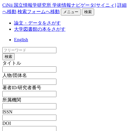
CiNii 国立情報学研究所 学術情報ナビゲータ[サイニィ]
詳細
へ移動
検索フォームへ移動
メニュー
検索
論文・データをさがす
大学図書館の本をさがす
English
検索
タイトル
人物/団体名
著者ID/研究者番号
所属機関
ISSN
DOI