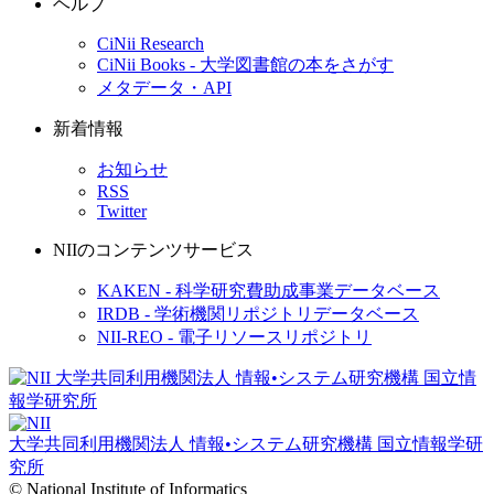
ヘルプ
CiNii Research
CiNii Books - 大学図書館の本をさがす
メタデータ・API
新着情報
お知らせ
RSS
Twitter
NIIのコンテンツサービス
KAKEN - 科学研究費助成事業データベース
IRDB - 学術機関リポジトリデータベース
NII-REO - 電子リソースリポジトリ
大学共同利用機関法人 情報•システム研究機構
国立情報学研
究所
© National Institute of Informatics