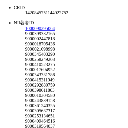
CRID
1420845751144922752
NII著者ID
1000090295064
9000399332165
9000002447818
9000018705436
9000021098998
9000345403290
9000258249203
9000410523275
9000017694952
9000343331786
9000415311949
9000292880759
9000398611863
9000010304580
9000243839158
9000361240355
9000305637317
9000253134651
9000409464516
9000319564037