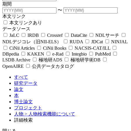
期間
〜
本文リンク
本文リンクあり
データソース
JaLC
IRDB
Crossref
DataCite
NDLサーチ
NDLデジコレ（旧NII-ELS）
RUDA
JDCat
NINJAL
CiNii Articles
CiNii Books
NACSIS-CAT/ILL
DBpedia
KAKEN
e-Rad
Integbio
PubMed
LSDB Archive
極地研ADS
極地研学術DB
OpenAIRE
公共データカタログ
すべて
研究データ
論文
本
博士論文
プロジェクト
人物
> 人物検索機能について
詳細検索
閉じる