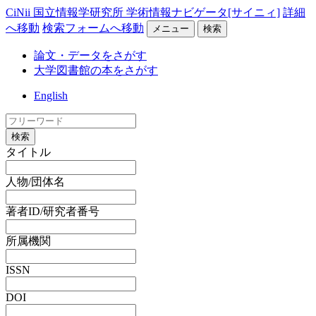
CiNii 国立情報学研究所 学術情報ナビゲータ[サイニィ]
詳細
へ移動
検索フォームへ移動
メニュー
検索
論文・データをさがす
大学図書館の本をさがす
English
検索
タイトル
人物/団体名
著者ID/研究者番号
所属機関
ISSN
DOI