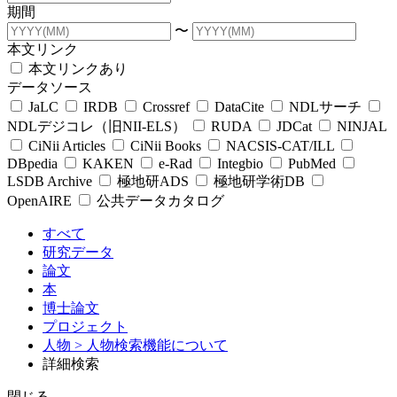
期間
〜
本文リンク
本文リンクあり
データソース
JaLC
IRDB
Crossref
DataCite
NDLサーチ
NDLデジコレ（旧NII-ELS）
RUDA
JDCat
NINJAL
CiNii Articles
CiNii Books
NACSIS-CAT/ILL
DBpedia
KAKEN
e-Rad
Integbio
PubMed
LSDB Archive
極地研ADS
極地研学術DB
OpenAIRE
公共データカタログ
すべて
研究データ
論文
本
博士論文
プロジェクト
人物
> 人物検索機能について
詳細検索
閉じる