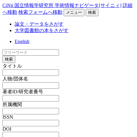
CiNii 国立情報学研究所 学術情報ナビゲータ[サイニィ]
詳細
へ移動
検索フォームへ移動
メニュー
検索
論文・データをさがす
大学図書館の本をさがす
English
検索
タイトル
人物/団体名
著者ID/研究者番号
所属機関
ISSN
DOI