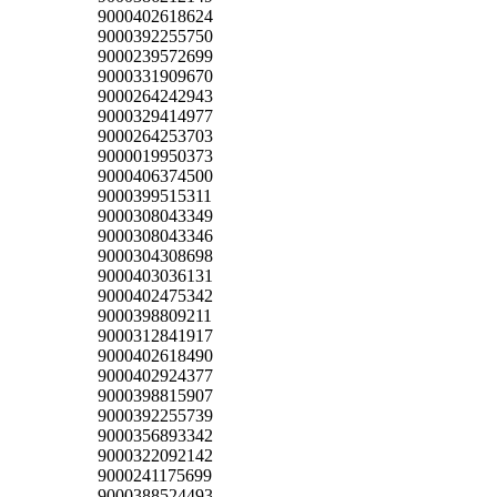
9000402618624
9000392255750
9000239572699
9000331909670
9000264242943
9000329414977
9000264253703
9000019950373
9000406374500
9000399515311
9000308043349
9000308043346
9000304308698
9000403036131
9000402475342
9000398809211
9000312841917
9000402618490
9000402924377
9000398815907
9000392255739
9000356893342
9000322092142
9000241175699
9000388524493