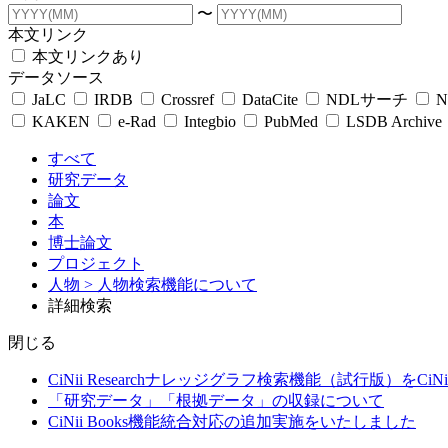
〜
本文リンク
本文リンクあり
データソース
JaLC
IRDB
Crossref
DataCite
NDLサーチ
N
KAKEN
e-Rad
Integbio
PubMed
LSDB Archive
すべて
研究データ
論文
本
博士論文
プロジェクト
人物
> 人物検索機能について
詳細検索
閉じる
CiNii Researchナレッジグラフ検索機能（試行版）をCiN
「研究データ」「根拠データ」の収録について
CiNii Books機能統合対応の追加実施をいたしました