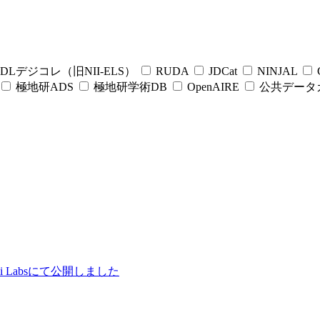
DLデジコレ（旧NII-ELS）
RUDA
JDCat
NINJAL
C
極地研ADS
極地研学術DB
OpenAIRE
公共データ
ii Labsにて公開しました