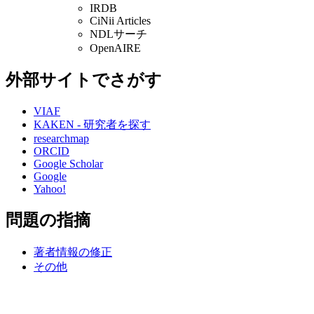
IRDB
CiNii Articles
NDLサーチ
OpenAIRE
外部サイトでさがす
VIAF
KAKEN - 研究者を探す
researchmap
ORCID
Google Scholar
Google
Yahoo!
問題の指摘
著者情報の修正
その他