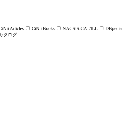
iNii Articles
CiNii Books
NACSIS-CAT/ILL
DBpedia
カタログ