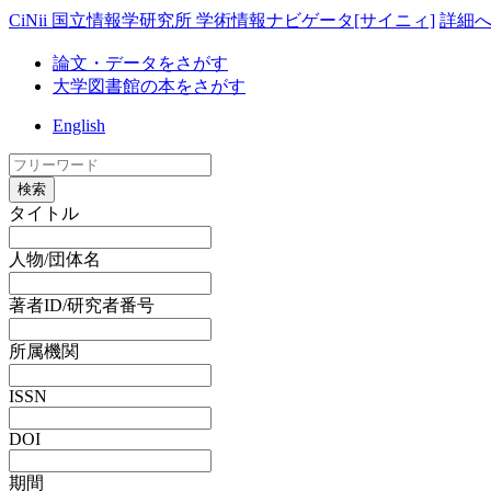
CiNii 国立情報学研究所 学術情報ナビゲータ[サイニィ]
詳細
論文・データをさがす
大学図書館の本をさがす
English
検索
タイトル
人物/団体名
著者ID/研究者番号
所属機関
ISSN
DOI
期間