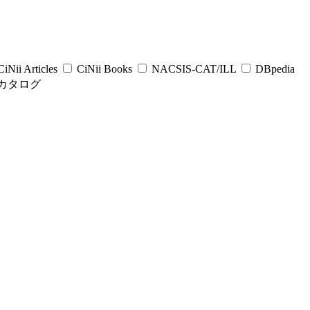
iNii Articles
CiNii Books
NACSIS-CAT/ILL
DBpedia
カタログ