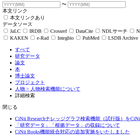
〜
本文リンク
本文リンクあり
データソース
JaLC
IRDB
Crossref
DataCite
NDLサーチ
N
KAKEN
e-Rad
Integbio
PubMed
LSDB Archive
すべて
研究データ
論文
本
博士論文
プロジェクト
人物
> 人物検索機能について
詳細検索
閉じる
CiNii Researchナレッジグラフ検索機能（試行版）をCiN
「研究データ」「根拠データ」の収録について
CiNii Books機能統合対応の追加実施をいたしました