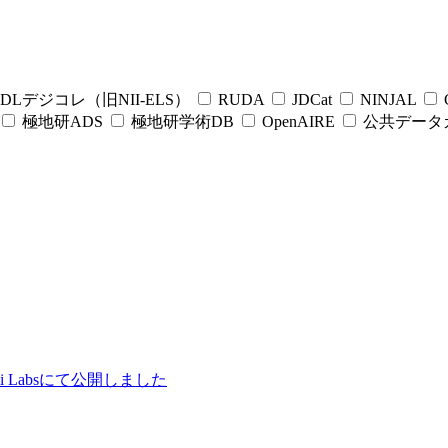
DLデジコレ（旧NII-ELS）
RUDA
JDCat
NINJAL
C
極地研ADS
極地研学術DB
OpenAIRE
公共データ
ii Labsにて公開しました