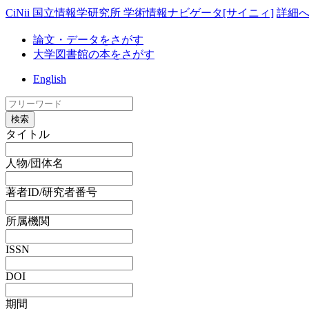
CiNii 国立情報学研究所 学術情報ナビゲータ[サイニィ]
詳細
論文・データをさがす
大学図書館の本をさがす
English
検索
タイトル
人物/団体名
著者ID/研究者番号
所属機関
ISSN
DOI
期間