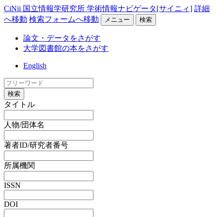
CiNii 国立情報学研究所 学術情報ナビゲータ[サイニィ]
詳細
へ移動
検索フォームへ移動
メニュー
検索
論文・データをさがす
大学図書館の本をさがす
English
検索
タイトル
人物/団体名
著者ID/研究者番号
所属機関
ISSN
DOI