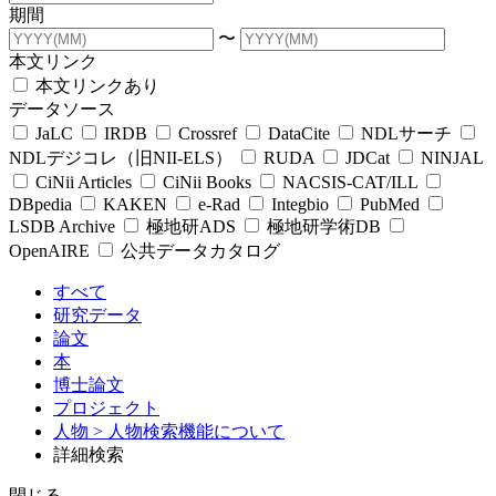
期間
〜
本文リンク
本文リンクあり
データソース
JaLC
IRDB
Crossref
DataCite
NDLサーチ
NDLデジコレ（旧NII-ELS）
RUDA
JDCat
NINJAL
CiNii Articles
CiNii Books
NACSIS-CAT/ILL
DBpedia
KAKEN
e-Rad
Integbio
PubMed
LSDB Archive
極地研ADS
極地研学術DB
OpenAIRE
公共データカタログ
すべて
研究データ
論文
本
博士論文
プロジェクト
人物
> 人物検索機能について
詳細検索
閉じる