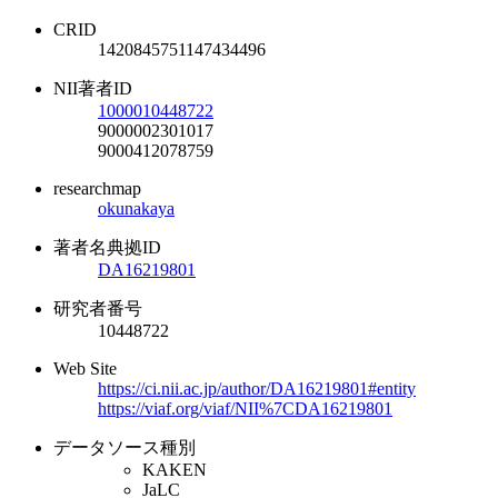
CRID
1420845751147434496
NII著者ID
1000010448722
9000002301017
9000412078759
researchmap
okunakaya
著者名典拠ID
DA16219801
研究者番号
10448722
Web Site
https://ci.nii.ac.jp/author/DA16219801#entity
https://viaf.org/viaf/NII%7CDA16219801
データソース種別
KAKEN
JaLC