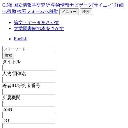
CiNii 国立情報学研究所 学術情報ナビゲータ[サイニィ]
詳細
へ移動
検索フォームへ移動
メニュー
検索
論文・データをさがす
大学図書館の本をさがす
English
検索
タイトル
人物/団体名
著者ID/研究者番号
所属機関
ISSN
DOI