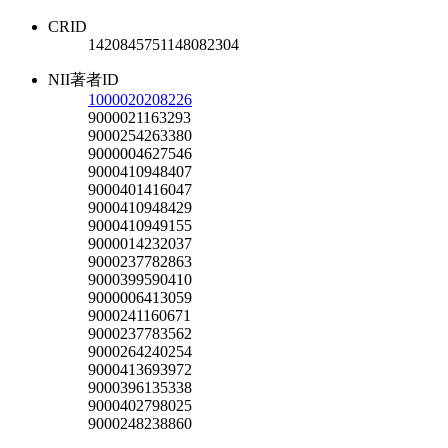
CRID
1420845751148082304
NII著者ID
1000020208226
9000021163293
9000254263380
9000004627546
9000410948407
9000401416047
9000410948429
9000410949155
9000014232037
9000237782863
9000399590410
9000006413059
9000241160671
9000237783562
9000264240254
9000413693972
9000396135338
9000402798025
9000248238860