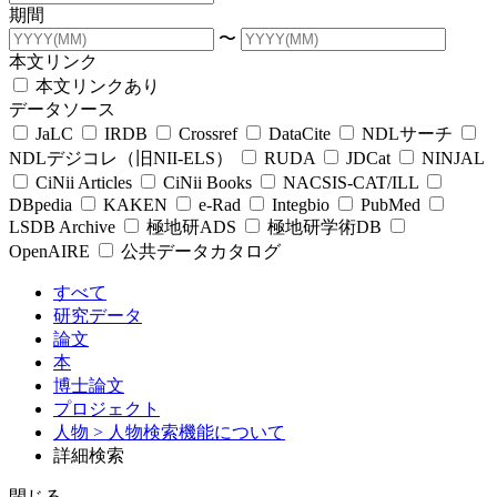
期間
〜
本文リンク
本文リンクあり
データソース
JaLC
IRDB
Crossref
DataCite
NDLサーチ
NDLデジコレ（旧NII-ELS）
RUDA
JDCat
NINJAL
CiNii Articles
CiNii Books
NACSIS-CAT/ILL
DBpedia
KAKEN
e-Rad
Integbio
PubMed
LSDB Archive
極地研ADS
極地研学術DB
OpenAIRE
公共データカタログ
すべて
研究データ
論文
本
博士論文
プロジェクト
人物
> 人物検索機能について
詳細検索
閉じる