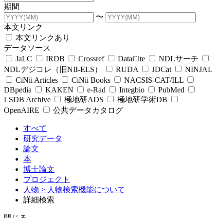
期間
〜
本文リンク
本文リンクあり
データソース
JaLC
IRDB
Crossref
DataCite
NDLサーチ
NDLデジコレ（旧NII-ELS）
RUDA
JDCat
NINJAL
CiNii Articles
CiNii Books
NACSIS-CAT/ILL
DBpedia
KAKEN
e-Rad
Integbio
PubMed
LSDB Archive
極地研ADS
極地研学術DB
OpenAIRE
公共データカタログ
すべて
研究データ
論文
本
博士論文
プロジェクト
人物
> 人物検索機能について
詳細検索
閉じる