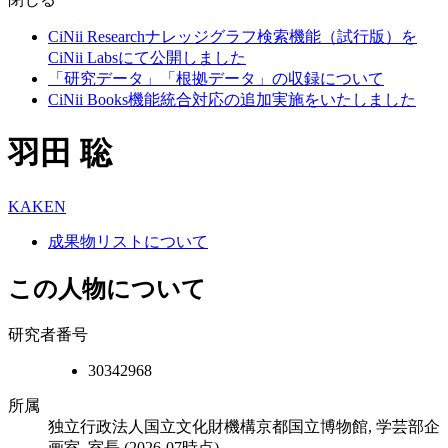
CiNii Researchナレッジグラフ検索機能（試行版）を
CiNii Labsにて公開しました
「研究データ」「根拠データ」の収録について
CiNii Books機能統合対応の追加実施をいたしました
羽田 聡
KAKEN
成果物リストについて
この人物について
研究者番号
30342968
所属
独立行政法人国立文化財機構京都国立博物館, 学芸部企
画室, 室長
(2026-07時点)