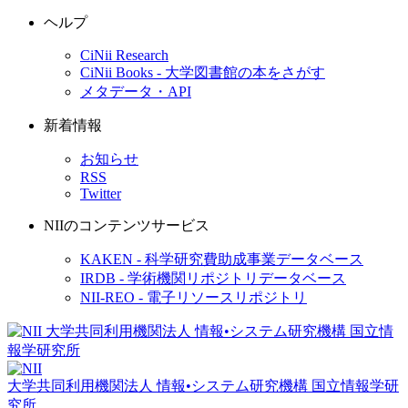
ヘルプ
CiNii Research
CiNii Books - 大学図書館の本をさがす
メタデータ・API
新着情報
お知らせ
RSS
Twitter
NIIのコンテンツサービス
KAKEN - 科学研究費助成事業データベース
IRDB - 学術機関リポジトリデータベース
NII-REO - 電子リソースリポジトリ
大学共同利用機関法人 情報•システム研究機構
国立情報学研
究所