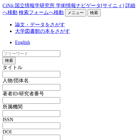
CiNii 国立情報学研究所 学術情報ナビゲータ[サイニィ]
詳細
へ移動
検索フォームへ移動
メニュー
検索
論文・データをさがす
大学図書館の本をさがす
English
検索
タイトル
人物/団体名
著者ID/研究者番号
所属機関
ISSN
DOI