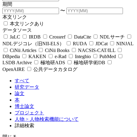
期間
〜
本文リンク
本文リンクあり
データソース
JaLC
IRDB
Crossref
DataCite
NDLサーチ
NDLデジコレ（旧NII-ELS）
RUDA
JDCat
NINJAL
CiNii Articles
CiNii Books
NACSIS-CAT/ILL
DBpedia
KAKEN
e-Rad
Integbio
PubMed
LSDB Archive
極地研ADS
極地研学術DB
OpenAIRE
公共データカタログ
すべて
研究データ
論文
本
博士論文
プロジェクト
人物
> 人物検索機能について
詳細検索
閉じる