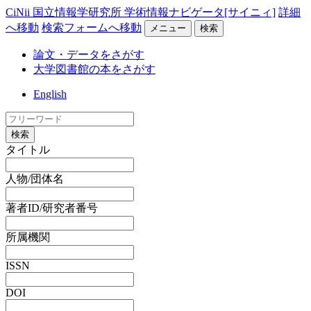
CiNii 国立情報学研究所 学術情報ナビゲータ[サイニィ]
詳細
へ移動
検索フォームへ移動
メニュー
検索
論文・データをさがす
大学図書館の本をさがす
English
検索
タイトル
人物/団体名
著者ID/研究者番号
所属機関
ISSN
DOI