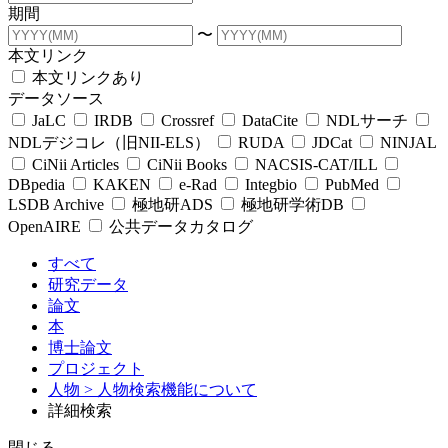
期間
〜
本文リンク
本文リンクあり
データソース
JaLC
IRDB
Crossref
DataCite
NDLサーチ
NDLデジコレ（旧NII-ELS）
RUDA
JDCat
NINJAL
CiNii Articles
CiNii Books
NACSIS-CAT/ILL
DBpedia
KAKEN
e-Rad
Integbio
PubMed
LSDB Archive
極地研ADS
極地研学術DB
OpenAIRE
公共データカタログ
すべて
研究データ
論文
本
博士論文
プロジェクト
人物
> 人物検索機能について
詳細検索
閉じる