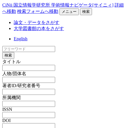
CiNii 国立情報学研究所 学術情報ナビゲータ[サイニィ]
詳細
へ移動
検索フォームへ移動
メニュー
検索
論文・データをさがす
大学図書館の本をさがす
English
検索
タイトル
人物/団体名
著者ID/研究者番号
所属機関
ISSN
DOI