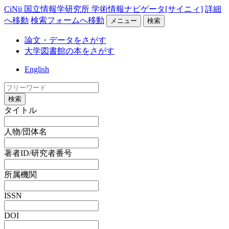
CiNii 国立情報学研究所 学術情報ナビゲータ[サイニィ]
詳細
へ移動
検索フォームへ移動
メニュー
検索
論文・データをさがす
大学図書館の本をさがす
English
検索
タイトル
人物/団体名
著者ID/研究者番号
所属機関
ISSN
DOI