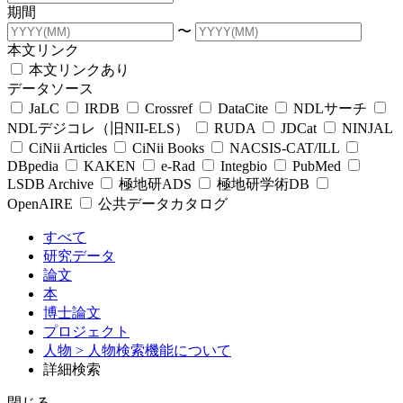
期間
〜
本文リンク
本文リンクあり
データソース
JaLC
IRDB
Crossref
DataCite
NDLサーチ
NDLデジコレ（旧NII-ELS）
RUDA
JDCat
NINJAL
CiNii Articles
CiNii Books
NACSIS-CAT/ILL
DBpedia
KAKEN
e-Rad
Integbio
PubMed
LSDB Archive
極地研ADS
極地研学術DB
OpenAIRE
公共データカタログ
すべて
研究データ
論文
本
博士論文
プロジェクト
人物
> 人物検索機能について
詳細検索
閉じる