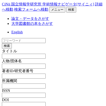
CiNii 国立情報学研究所 学術情報ナビゲータ[サイニィ]
詳細
へ移動
検索フォームへ移動
メニュー
検索
論文・データをさがす
大学図書館の本をさがす
English
検索
タイトル
人物/団体名
著者ID/研究者番号
所属機関
ISSN
DOI