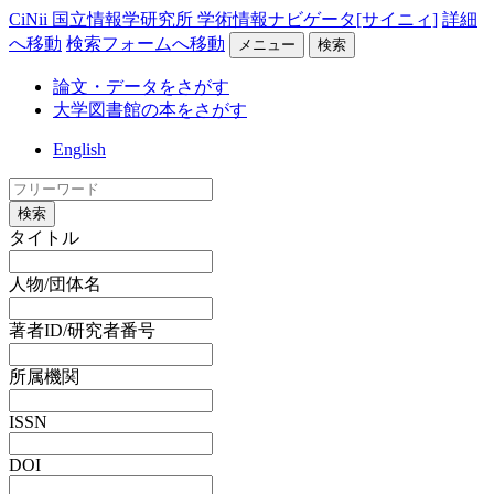
CiNii 国立情報学研究所 学術情報ナビゲータ[サイニィ]
詳細
へ移動
検索フォームへ移動
メニュー
検索
論文・データをさがす
大学図書館の本をさがす
English
検索
タイトル
人物/団体名
著者ID/研究者番号
所属機関
ISSN
DOI