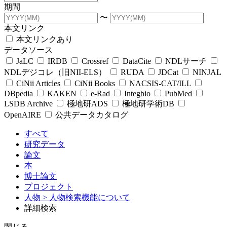
期間
〜
本文リンク
本文リンクあり
データソース
JaLC
IRDB
Crossref
DataCite
NDLサーチ
NDLデジコレ（旧NII-ELS）
RUDA
JDCat
NINJAL
CiNii Articles
CiNii Books
NACSIS-CAT/ILL
DBpedia
KAKEN
e-Rad
Integbio
PubMed
LSDB Archive
極地研ADS
極地研学術DB
OpenAIRE
公共データカタログ
すべて
研究データ
論文
本
博士論文
プロジェクト
人物
> 人物検索機能について
詳細検索
閉じる