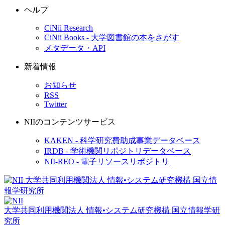
ヘルプ
CiNii Research
CiNii Books - 大学図書館の本をさがす
メタデータ・API
新着情報
お知らせ
RSS
Twitter
NIIのコンテンツサービス
KAKEN - 科学研究費助成事業データベース
IRDB - 学術機関リポジトリデータベース
NII-REO - 電子リソースリポジトリ
大学共同利用機関法人 情報•システム研究機構
国立情報学研
究所