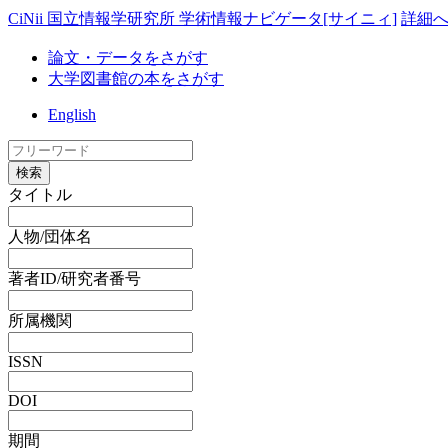
CiNii 国立情報学研究所 学術情報ナビゲータ[サイニィ]
詳細
論文・データをさがす
大学図書館の本をさがす
English
検索
タイトル
人物/団体名
著者ID/研究者番号
所属機関
ISSN
DOI
期間