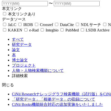
〜
本文リンク
本文リンクあり
データソース
JaLC
IRDB
Crossref
DataCite
NDLサーチ
N
KAKEN
e-Rad
Integbio
PubMed
LSDB Archive
すべて
研究データ
論文
本
博士論文
プロジェクト
人物
> 人物検索機能について
詳細検索
閉じる
CiNii Researchナレッジグラフ検索機能（試行版）をCiN
「研究データ」「根拠データ」の収録について
CiNii Books機能統合対応の追加実施をいたしました