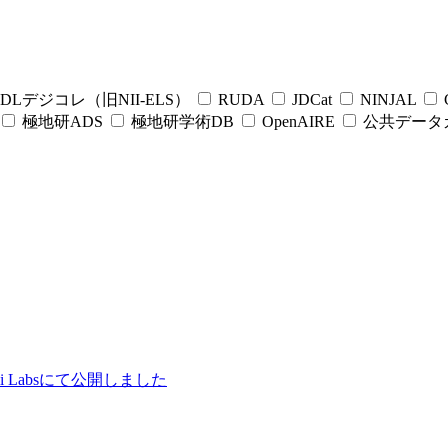
DLデジコレ（旧NII-ELS）
RUDA
JDCat
NINJAL
C
極地研ADS
極地研学術DB
OpenAIRE
公共データ
ii Labsにて公開しました