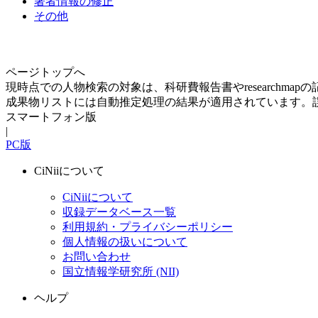
著者情報の修正
その他
ページトップへ
現時点での人物検索の対象は、科研費報告書やresearchma
成果物リストには自動推定処理の結果が適用されています。
スマートフォン版
|
PC版
CiNiiについて
CiNiiについて
収録データベース一覧
利用規約・プライバシーポリシー
個人情報の扱いについて
お問い合わせ
国立情報学研究所 (NII)
ヘルプ