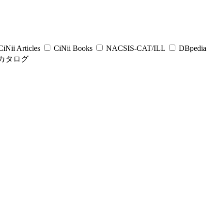
iNii Articles
CiNii Books
NACSIS-CAT/ILL
DBpedia
カタログ