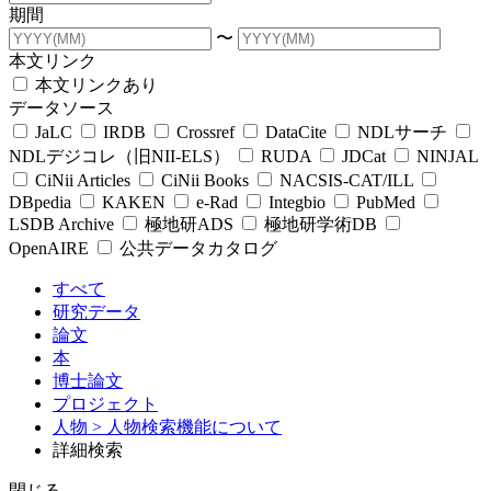
期間
〜
本文リンク
本文リンクあり
データソース
JaLC
IRDB
Crossref
DataCite
NDLサーチ
NDLデジコレ（旧NII-ELS）
RUDA
JDCat
NINJAL
CiNii Articles
CiNii Books
NACSIS-CAT/ILL
DBpedia
KAKEN
e-Rad
Integbio
PubMed
LSDB Archive
極地研ADS
極地研学術DB
OpenAIRE
公共データカタログ
すべて
研究データ
論文
本
博士論文
プロジェクト
人物
> 人物検索機能について
詳細検索
閉じる