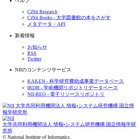
ヘルプ
CiNii Research
CiNii Books - 大学図書館の本をさがす
メタデータ・API
新着情報
お知らせ
RSS
Twitter
NIIのコンテンツサービス
KAKEN - 科学研究費助成事業データベース
IRDB - 学術機関リポジトリデータベース
NII-REO - 電子リソースリポジトリ
大学共同利用機関法人 情報•システム研究機構
国立情報学研
究所
© National Institute of Informatics