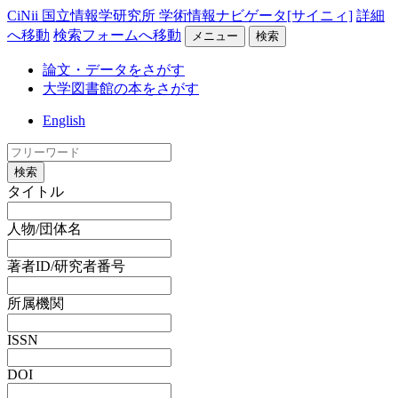
CiNii 国立情報学研究所 学術情報ナビゲータ[サイニィ]
詳細
へ移動
検索フォームへ移動
メニュー
検索
論文・データをさがす
大学図書館の本をさがす
English
検索
タイトル
人物/団体名
著者ID/研究者番号
所属機関
ISSN
DOI