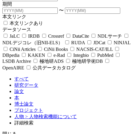
期間
〜
本文リンク
本文リンクあり
データソース
JaLC
IRDB
Crossref
DataCite
NDLサーチ
NDLデジコレ（旧NII-ELS）
RUDA
JDCat
NINJAL
CiNii Articles
CiNii Books
NACSIS-CAT/ILL
DBpedia
KAKEN
e-Rad
Integbio
PubMed
LSDB Archive
極地研ADS
極地研学術DB
OpenAIRE
公共データカタログ
すべて
研究データ
論文
本
博士論文
プロジェクト
人物
> 人物検索機能について
詳細検索
閉じる