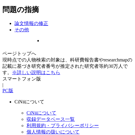
問題の指摘
論文情報の修正
その他
ページトップへ
現時点での人物検索の対象は、科研費報告書やresearchmapの
記載に基づき研究者番号が推定された研究者等約30万人で
す。
※詳しい説明はこちら
スマートフォン版
|
PC版
CiNiiについて
CiNiiについて
収録データベース一覧
利用規約・プライバシーポリシー
個人情報の扱いについて