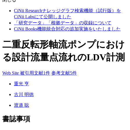
CiNii Researchナレッジグラフ検索機能（試行版）を
CiNii Labsにて公開しました
「研究データ」「根拠データ」の収録について
CiNii Books機能統合対応の追加実施をいたしました
二重反転形軸流ポンプにおけ
る設計流量点流れのLDV計測
Web Site
被引用文献1件
参考文献5件
重光 亨
古川 明徳
渡邉 聡
書誌事項