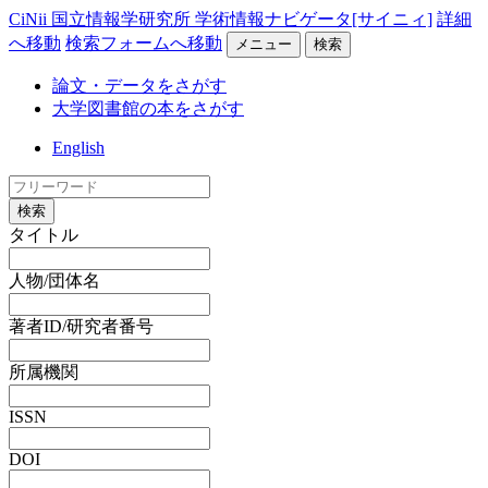
CiNii 国立情報学研究所 学術情報ナビゲータ[サイニィ]
詳細
へ移動
検索フォームへ移動
メニュー
検索
論文・データをさがす
大学図書館の本をさがす
English
検索
タイトル
人物/団体名
著者ID/研究者番号
所属機関
ISSN
DOI