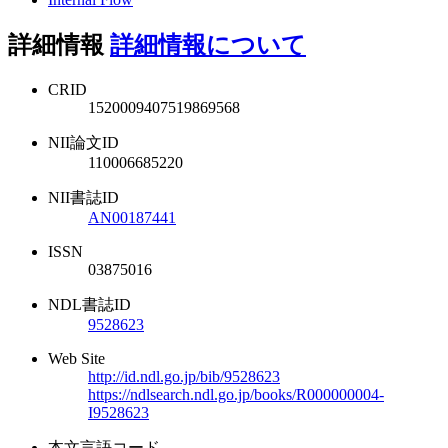
詳細情報
詳細情報について
CRID
1520009407519869568
NII論文ID
110006685220
NII書誌ID
AN00187441
ISSN
03875016
NDL書誌ID
9528623
Web Site
http://id.ndl.go.jp/bib/9528623
https://ndlsearch.ndl.go.jp/books/R000000004-
I9528623
本文言語コード