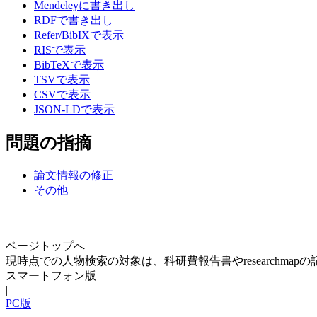
Mendeleyに書き出し
RDFで書き出し
Refer/BibIXで表示
RISで表示
BibTeXで表示
TSVで表示
CSVで表示
JSON-LDで表示
問題の指摘
論文情報の修正
その他
ページトップへ
現時点での人物検索の対象は、科研費報告書やresearchma
スマートフォン版
|
PC版