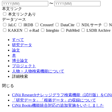
〜
本文リンク
本文リンクあり
データソース
JaLC
IRDB
Crossref
DataCite
NDLサーチ
N
KAKEN
e-Rad
Integbio
PubMed
LSDB Archive
すべて
研究データ
論文
本
博士論文
プロジェクト
人物
> 人物検索機能について
詳細検索
閉じる
CiNii Researchナレッジグラフ検索機能（試行版）をCiN
「研究データ」「根拠データ」の収録について
CiNii Books機能統合対応の追加実施をいたしました