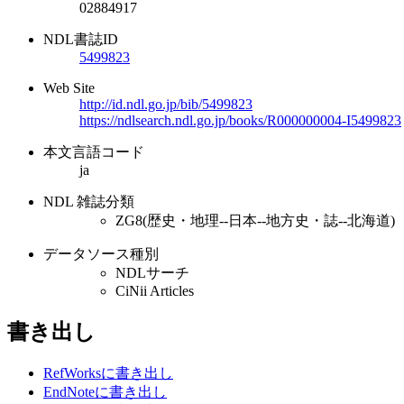
02884917
NDL書誌ID
5499823
Web Site
http://id.ndl.go.jp/bib/5499823
https://ndlsearch.ndl.go.jp/books/R000000004-I5499823
本文言語コード
ja
NDL 雑誌分類
ZG8(歴史・地理--日本--地方史・誌--北海道)
データソース種別
NDLサーチ
CiNii Articles
書き出し
RefWorksに書き出し
EndNoteに書き出し