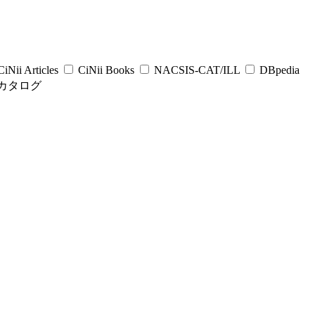
iNii Articles
CiNii Books
NACSIS-CAT/ILL
DBpedia
カタログ