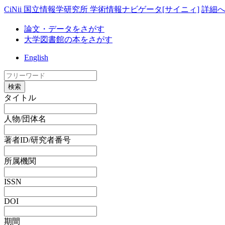
CiNii 国立情報学研究所 学術情報ナビゲータ[サイニィ]
詳細
論文・データをさがす
大学図書館の本をさがす
English
検索
タイトル
人物/団体名
著者ID/研究者番号
所属機関
ISSN
DOI
期間