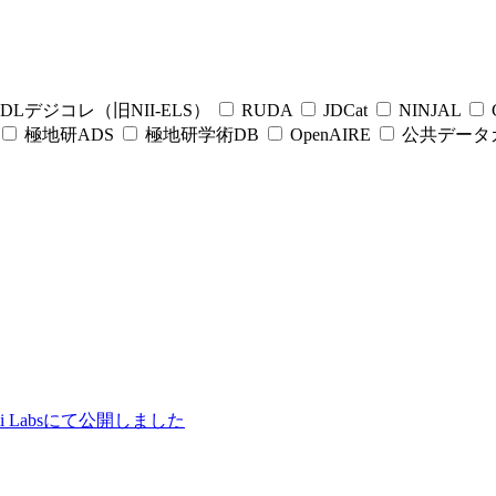
DLデジコレ（旧NII-ELS）
RUDA
JDCat
NINJAL
C
極地研ADS
極地研学術DB
OpenAIRE
公共データ
ii Labsにて公開しました