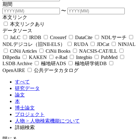
期間
〜
本文リンク
本文リンクあり
データソース
JaLC
IRDB
Crossref
DataCite
NDLサーチ
NDLデジコレ（旧NII-ELS）
RUDA
JDCat
NINJAL
CiNii Articles
CiNii Books
NACSIS-CAT/ILL
DBpedia
KAKEN
e-Rad
Integbio
PubMed
LSDB Archive
極地研ADS
極地研学術DB
OpenAIRE
公共データカタログ
すべて
研究データ
論文
本
博士論文
プロジェクト
人物
> 人物検索機能について
詳細検索
閉じる