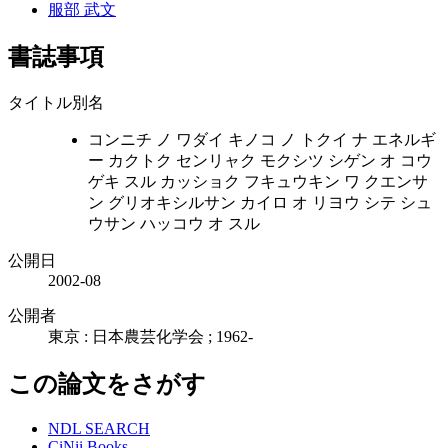
服部 武文
書誌事項
タイトル別名
コンニチ ノ ワダイ キノコ ノ トクイ ナ エネルギ
ー カクトク センリャク モクシツ シゲン オ コウ
ゲキ スル カッショク フキュウキン ワ クエンサ
ン グリオキシルサン カイロ オ リヨウ シテ シュ
ウサン ハッコウ オ スル
公開日
2002-08
公開者
東京 : 日本農芸化学会 ; 1962-
この論文をさがす
NDL SEARCH
CiNii Books