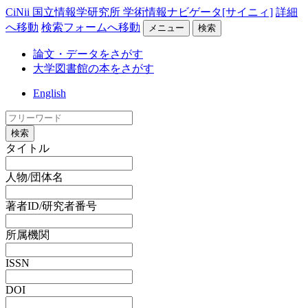
CiNii 国立情報学研究所 学術情報ナビゲータ[サイニィ]
詳細
へ移動
検索フォームへ移動
メニュー
検索
論文・データをさがす
大学図書館の本をさがす
English
検索
タイトル
人物/団体名
著者ID/研究者番号
所属機関
ISSN
DOI