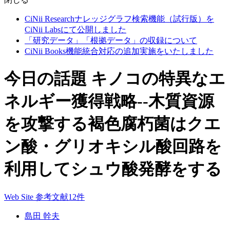
CiNii Researchナレッジグラフ検索機能（試行版）を
CiNii Labsにて公開しました
「研究データ」「根拠データ」の収録について
CiNii Books機能統合対応の追加実施をいたしました
今日の話題 キノコの特異なエ
ネルギー獲得戦略--木質資源
を攻撃する褐色腐朽菌はクエ
ン酸・グリオキシル酸回路を
利用してシュウ酸発酵をする
Web Site
参考文献12件
島田 幹夫