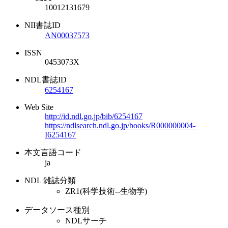
10012131679
NII書誌ID
AN00037573
ISSN
0453073X
NDL書誌ID
6254167
Web Site
http://id.ndl.go.jp/bib/6254167
https://ndlsearch.ndl.go.jp/books/R000000004-
I6254167
本文言語コード
ja
NDL 雑誌分類
ZR1(科学技術--生物学)
データソース種別
NDLサーチ